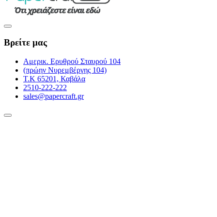
Βρείτε μας
Αμερικ. Ερυθρού Σταυρού 104
(πρώην Νυρεμβέργης 104)
Τ.Κ 65201, Καβάλα
2510-222-222
sales@papercraft.gr