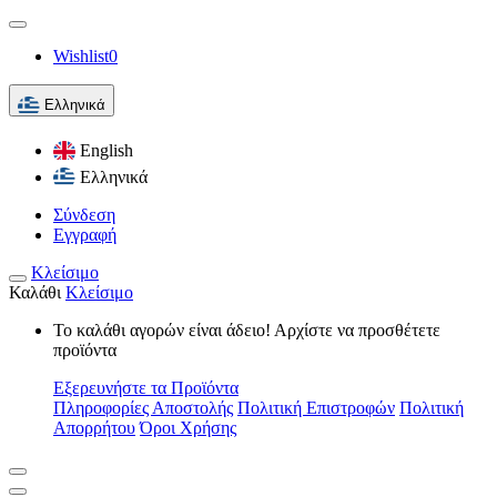
Wishlist
0
Ελληνικά
English
Ελληνικά
Σύνδεση
Εγγραφή
Κλείσιμο
Καλάθι
Κλείσιμο
Το καλάθι αγορών είναι άδειο! Αρχίστε να προσθέτετε
προϊόντα
Εξερευνήστε τα Προϊόντα
Πληροφορίες Αποστολής
Πολιτική Επιστροφών
Πολιτική
Απορρήτου
Όροι Χρήσης