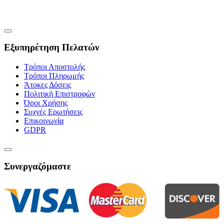
Εξυπηρέτηση Πελατών
Τρόποι Αποστολής
Τρόποι Πληρωμής
Άτοκες Δόσεις
Πολιτική Επιστροφών
Όροι Χρήσης
Συχνές Ερωτήσεις
Επικοινωνία
GDPR
Συνεργαζόμαστε