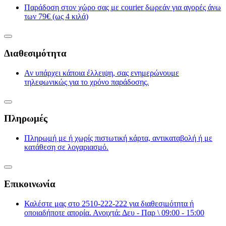
Παράδοση στον χώρο σας με courier δωρεάν για αγορές άνω
των 79€ (ως 4 κιλά)
Διαθεσιμότητα
Αν υπάρχει κάποια έλλειψη, σας ενημερώνουμε
τηλεφωνικώς για το χρόνο παράδοσης.
Πληρωμές
Πληρωμή με ή χωρίς πιστωτική κάρτα, αντικαταβολή ή με
κατάθεση σε λογαριασμό.
Επικοινωνία
Καλέστε μας στο 2510-222-222 για διαθεσιμότητα ή
οποιαδήποτε απορία. Ανοιχτά: Δευ - Παρ \ 09:00 - 15:00