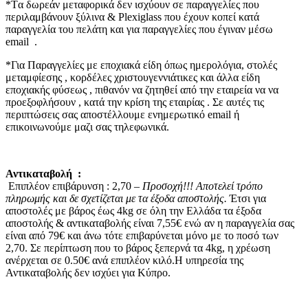
*Tα δωρεάν μεταφορικά δεν ισχύουν σε παραγγελίες που
περιλαμβάνουν ξύλινα & Plexiglass που έχουν κοπεί κατά
παραγγελία του πελάτη και για παραγγελίες που έγιναν μέσω
email .
*Για Παραγγελίες με εποχιακά είδη όπως ημερολόγια, στολές
μεταμφίεσης , κορδέλες χριστουγεννιάτικες και άλλα είδη
εποχιακής φύσεως , πιθανόν να ζητηθεί από την εταιρεία να να
προεξοφλήσουν , κατά την κρίση της εταιρίας . Σε αυτές τις
περιπτώσεις σας αποστέλλουμε ενημερωτικό email ή
επικοινωνούμε μαζι σας τηλεφωνικά.
Αντικαταβολή :
Επιπλέον επιβάρυνση : 2,70 –
Προσοχή!!! Αποτελεί τρόπο
πληρωμής και δε σχετίζεται με τα έξοδα αποστολής.
Έτσι για
αποστολές με βάρος έως 4kg σε όλη την Ελλάδα τα έξοδα
αποστολής & αντικαταβολής είναι 7,55€ ενώ αν η παραγγελία σας
είναι από 79€ και άνω τότε επιβαρύνεται μόνο με το ποσό των
2,70. Σε περίπτωση που το βάρος ξεπερνά τα 4kg, η χρέωση
ανέρχεται σε 0.50€ ανά επιπλέον κιλό.Η υπηρεσία της
Αντικαταβολής δεν ισχύει για Κύπρο.