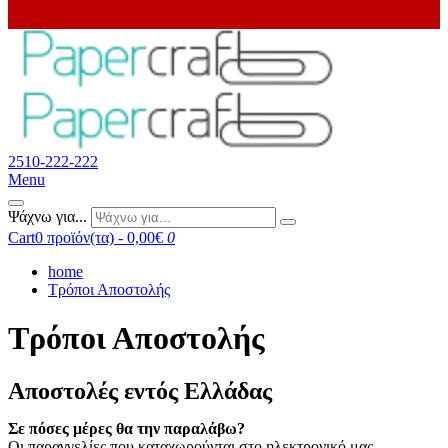
2510-222-222
Menu
Ψάχνω για...
Cart
0 προϊόν(τα) - 0,00€
0
home
Τρόποι Αποστολής
Τρόποι Αποστολής
Αποστολές εντός Ελλάδας
Σε πόσες μέρες θα την παραλάβω?
O
ι παραγγελίες που καταχωρούνται στο ηλεκτρονικό μας