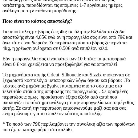
κατάστημα, παραδίδονται τις επόμενες 1-7 εργάσιμες ημέρες,
ανάλογα με τη διεύθυνση παράδοσης.
Ποιο είναι το κόστος αποστολής?
Για αποστολές με βάρος έως 4kg σε όλη την Ελλάδα τα έξοδα
αποστολής είναι 4,85€ ενώ αν η παραγγελία σας είναι από 79€ και
άνω τότε είναι δωρεάν. Σε περίπτωση που το βάρος ξεπερνά τα
4kg, η χρέωση ανέρχεται σε 0.50€ ανά επιπλέον κιλό.
Εάν η παραγγελία σας είναι κάτω των 10 € τότε τα μεταφορικά
είναι 6 € και χρειάζεται να προεξοφληθεί για να αποσταλεί
Τα μηχανήματα κοπής Cricut Silhouette και Sizzix υπόκεινται σε
ξεχωριστό κοστολόγιο μεταφορικών λόγω όγκου και βάρους .Το
κόστος ανά μηχάνημα βγαίνει αυτόματα από το σύστημα στο
τελευταίο στάδιο της υποβολής της παραγγελίας . Σε ορισμένες
περιπτώσεις όμως προκύπτουν έξτρα έξοδα από αυτά που
υπολογίζει το σύστημα ανάλογα με την παραγγελία και το μέγεθος
αυτής. Σε αυτή την περίπτωση επικοινωνούμε μαζί σας και σας
ενημερώνουμε για το επιπλέον κόστος αποστολής.
* Το ποσό των 79€ περιλαμβάνει την συνολική αξία των προϊόντων
που έχετε καταχωρήσει στο καλάθι