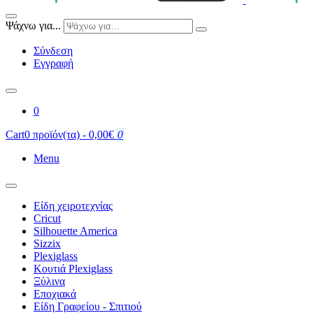
Ψάχνω για...
Σύνδεση
Εγγραφή
0
Cart
0 προϊόν(τα) - 0,00€
0
Menu
Είδη χειροτεχνίας
Cricut
Silhouette America
Sizzix
Plexiglass
Κουτιά Plexiglass
Ξύλινα
Εποχιακά
Είδη Γραφείου - Σπιτιού