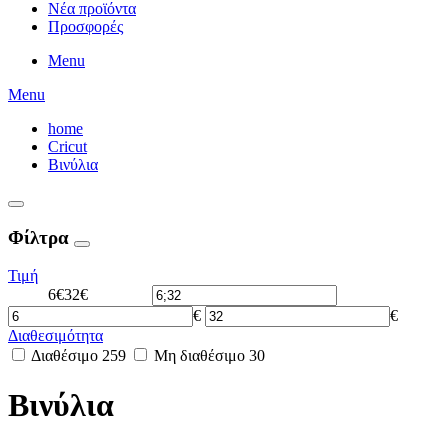
Νέα προϊόντα
Προσφορές
Menu
Menu
home
Cricut
Βινύλια
Φίλτρα
Τιμή
6€
32€
€
€
Διαθεσιμότητα
Διαθέσιμο
259
Μη διαθέσιμο
30
Βινύλια