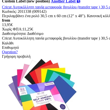
Custom Label (new position)
Another Label 👍
Cricut Αυτοκόλλητη ταινία μεταφοράς βινυλίου (transfer tape ) 30,5
Κωδικός:
2011338 (009142)
Περιλαμβάνει ένα ρολό 30,5 cm x 60 cm (12" x 48"). Κανονική κόλλα
from
13,95€
Χωρίς ΦΠΑ:11,25€
Διαθεσιμότητα:
Διαθέσιμο
Cricut Αυτοκόλλητη ταινία μεταφοράς βινυλίου (transfer tape ) 30,5
Καλάθι
Επιθυμητό
Question?
Γρήγορη προβολή