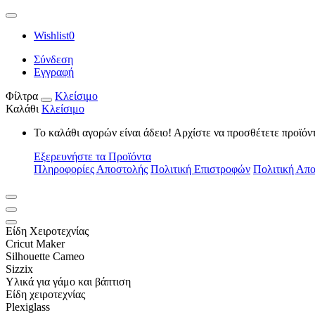
Wishlist
0
Σύνδεση
Εγγραφή
Φίλτρα
Κλείσιμο
Καλάθι
Κλείσιμο
Το καλάθι αγορών είναι άδειο! Αρχίστε να προσθέτετε προϊόν
Εξερευνήστε τα Προϊόντα
Πληροφορίες Αποστολής
Πολιτική Επιστροφών
Πολιτική Απ
Είδη Xειροτεχνίας
Cricut Maker
Silhouette Cameo
Sizzix
Υλικά για γάμο και βάπτιση
Είδη χειροτεχνίας
Plexiglass