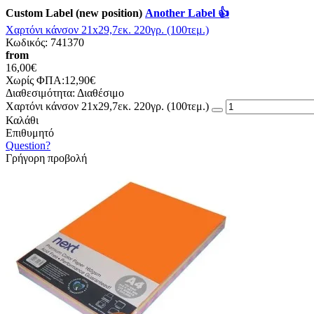
Custom Label (new position)
Another Label 👍
Χαρτόνι κάνσον 21x29,7εκ. 220γρ. (100τεμ.)
Κωδικός:
741370
from
16,00€
Χωρίς ΦΠΑ:12,90€
Διαθεσιμότητα:
Διαθέσιμο
Χαρτόνι κάνσον 21x29,7εκ. 220γρ. (100τεμ.)
Καλάθι
Επιθυμητό
Question?
Γρήγορη προβολή