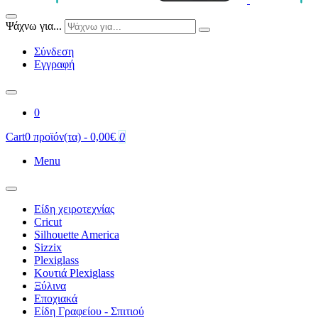
Ψάχνω για...
Σύνδεση
Εγγραφή
0
Cart
0 προϊόν(τα) - 0,00€
0
Menu
Είδη χειροτεχνίας
Cricut
Silhouette America
Sizzix
Plexiglass
Κουτιά Plexiglass
Ξύλινα
Εποχιακά
Είδη Γραφείου - Σπιτιού