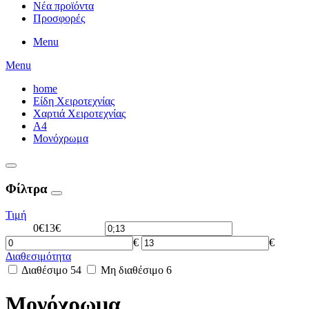
Νέα προϊόντα
Προσφορές
Menu
Menu
home
Είδη Χειροτεχνίας
Χαρτιά Χειροτεχνίας
Α4
Μονόχρωμα
Φίλτρα
Τιμή
0€
13€
€
€
Διαθεσιμότητα
Διαθέσιμο
54
Μη διαθέσιμο
6
Μονόχρωμα