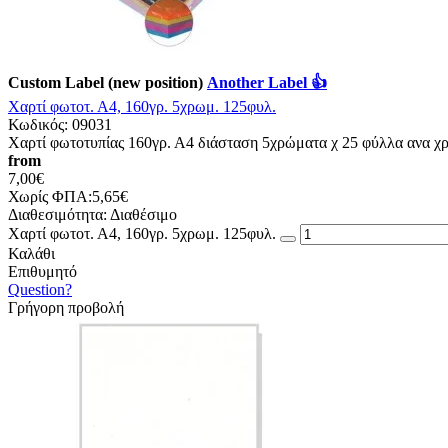
Custom Label (new position)
Another Label 👍
Χαρτί φωτοτ. Α4, 160γρ. 5χρωμ. 125φυλ.
Κωδικός:
09031
Χαρτί φωτοτυπίας 160γρ. Α4 διάσταση 5χρώματα χ 25 φύλλα ανα χρώ
from
7,00€
Χωρίς ΦΠΑ:5,65€
Διαθεσιμότητα:
Διαθέσιμο
Χαρτί φωτοτ. Α4, 160γρ. 5χρωμ. 125φυλ.
Καλάθι
Επιθυμητό
Question?
Γρήγορη προβολή