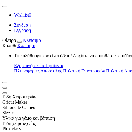
Wishlist
0
Σύνδεση
Εγγραφή
Φίλτρα
Κλείσιμο
Καλάθι
Κλείσιμο
Το καλάθι αγορών είναι άδειο! Αρχίστε να προσθέτετε προϊόν
Εξερευνήστε τα Προϊόντα
Πληροφορίες Αποστολής
Πολιτική Επιστροφών
Πολιτική Απ
Είδη Xειροτεχνίας
Cricut Maker
Silhouette Cameo
Sizzix
Υλικά για γάμο και βάπτιση
Είδη χειροτεχνίας
Plexiglass