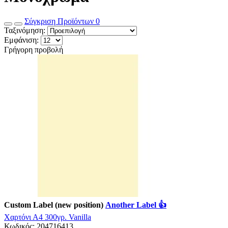
Σύγκριση Προϊόντων
0
Ταξινόμηση:
Εμφάνιση:
Γρήγορη προβολή
Custom Label (new position)
Another Label 👍
Χαρτόνι Α4 300γρ. Vanilla
Κωδικός:
204716413