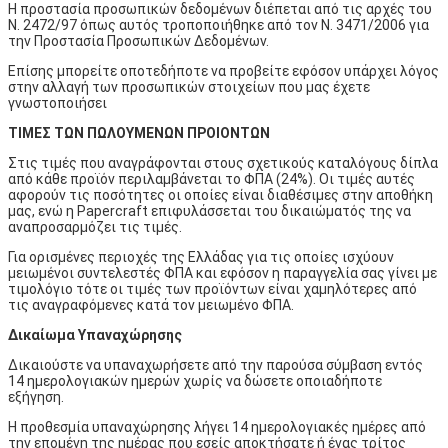
Η προστασία προσωπικών δεδομένων διέπεται από τις αρχές του
Ν. 2472/97 όπως αυτός τροποποιήθηκε από τον Ν. 3471/2006 για
την Προστασία Προσωπικών Δεδομένων.
Επίσης μπορείτε οποτεδήποτε να προβείτε εφόσον υπάρχει λόγος
στην αλλαγή των προσωπικών στοιχείων που μας έχετε
γνωστοποιήσει
ΤΙΜΕΣ ΤΩΝ ΠΩΛΟΥΜΕΝΩΝ ΠΡΟΙΟΝΤΩΝ
Στις τιμές που αναγράφονται στους σχετικούς καταλόγους δίπλα
από κάθε προϊόν περιλαμβάνεται το ΦΠΑ (24%). Οι τιμές αυτές
αφορούν τις ποσότητες οι οποίες είναι διαθέσιμες στην αποθήκη
μας, ενώ η Papercraft επιφυλάσσεται του δικαιώματός της να
αναπροσαρμόζει τις τιμές.
Για ορισμένες περιοχές της Ελλάδας για τις οποίες ισχύουν
μειωμένοι συντελεστές ΦΠΑ και εφόσον η παραγγελία σας γίνει με
τιμολόγιο τότε οι τιμές των προϊόντων είναι χαμηλότερες από
τις αναγραφόμενες κατά τον μειωμένο ΦΠΑ.
Δικαίωμα Υπαναχώρησης
Δικαιούστε να υπαναχωρήσετε από την παρούσα σύμβαση εντός
14 ημερολογιακών ημερών χωρίς να δώσετε οποιαδήποτε
εξήγηση.
Η προθεσμία υπαναχώρησης λήγει 14 ημερολογιακές ημέρες από
την επομένη της ημέρας που εσείς αποκτήσατε ή ένας τρίτος