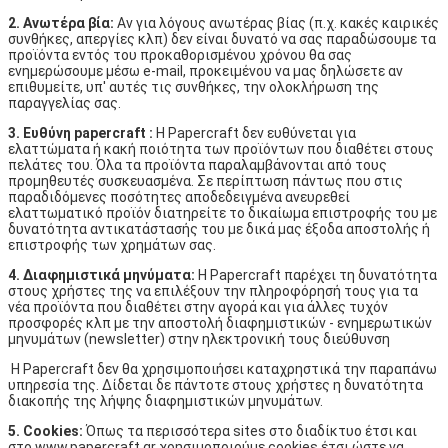
2. Ανωτέρα βία:
Αν για λόγους ανωτέρας βίας (π.χ. κακές καιρικές
συνθήκες, απεργίες κλπ) δεν είναι δυνατό να σας παραδώσουμε τα
προϊόντα εντός του προκαθορισμένου χρόνου θα σας
ενημερώσουμε μέσω e-mail, προκειμένου να μας δηλώσετε αν
επιθυμείτε, υπ' αυτές τις συνθήκες, την ολοκλήρωση της
παραγγελίας σας.
3. Ευθύνη
papercraft
:
Η Papercraft δεν ευθύνεται για
ελαττώματα ή κακή ποιότητα των προϊόντων που διαθέτει στους
πελάτες του. Όλα τα προϊόντα παραλαμβάνονται από τους
προμηθευτές συσκευασμένα. Σε περίπτωση πάντως που στις
παραδιδόμενες ποσότητες αποδεδειγμένα ανευρεθεί
ελαττωματικό προϊόν διατηρείτε το δικαίωμα επιστροφής του με
δυνατότητα αντικατάστασής του με δικά μας έξοδα αποστολής ή
επιστροφής των χρημάτων σας.
4. Διαφημιστικά μηνύματα:
H Papercraft παρέχει τη δυνατότητα
στους χρήστες της να επιλέξουν την πληροφόρησή τους για τα
νέα προϊόντα που διαθέτει στην αγορά και για άλλες τυχόν
προσφορές κλπ με την αποστολή διαφημιστικών - ενημερωτικών
μηνυμάτων (newsletter) στην ηλεκτρονική τους διεύθυνση
H Papercraft δεν θα χρησιμοποιήσει καταχρηστικά την παραπάνω
υπηρεσία της. Δίδεται δε πάντοτε στους χρήστες η δυνατότητα
διακοπής της λήψης διαφημιστικών μηνυμάτων.
5. Cookies:
Όπως τα περισσότερα sites στο διαδίκτυο έτσι και
στο www.papercraft.gr χρησιμοποιούμε cookies έτσι ώστε να