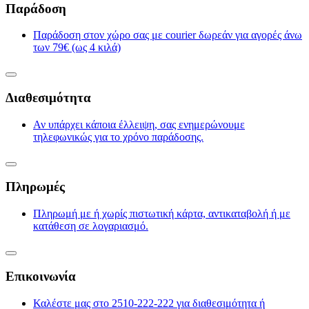
Παράδοση
Παράδοση στον χώρο σας με courier δωρεάν για αγορές άνω
των 79€ (ως 4 κιλά)
Διαθεσιμότητα
Αν υπάρχει κάποια έλλειψη, σας ενημερώνουμε
τηλεφωνικώς για το χρόνο παράδοσης.
Πληρωμές
Πληρωμή με ή χωρίς πιστωτική κάρτα, αντικαταβολή ή με
κατάθεση σε λογαριασμό.
Επικοινωνία
Καλέστε μας στο 2510-222-222 για διαθεσιμότητα ή