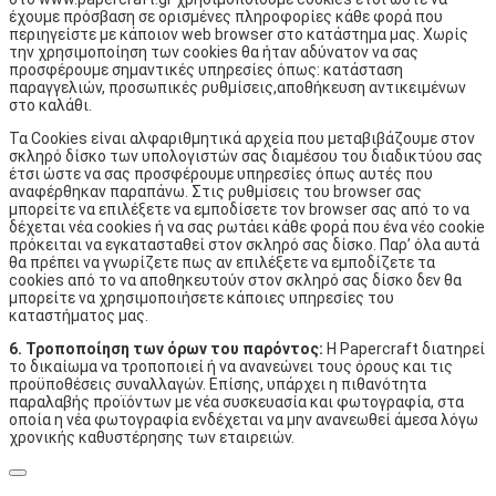
έχουμε πρόσβαση σε ορισμένες πληροφορίες κάθε φορά που
περιηγείστε με κάποιον web browser στο κατάστημα μας. Χωρίς
την χρησιμοποίηση των cookies θα ήταν αδύνατον να σας
προσφέρουμε σημαντικές υπηρεσίες όπως: κατάσταση
παραγγελιών, προσωπικές ρυθμίσεις,αποθήκευση αντικειμένων
στο καλάθι.
Τα Cookies είναι αλφαριθμητικά αρχεία που μεταβιβάζουμε στον
σκληρό δίσκο των υπολογιστών σας διαμέσου του διαδικτύου σας
έτσι ώστε να σας προσφέρουμε υπηρεσίες όπως αυτές που
αναφέρθηκαν παραπάνω. Στις ρυθμίσεις του browser σας
μπορείτε να επιλέξετε να εμποδίσετε τον browser σας από το να
δέχεται νέα cookies ή να σας ρωτάει κάθε φορά που ένα νέο cookie
πρόκειται να εγκατασταθεί στον σκληρό σας δίσκο. Παρ’ όλα αυτά
θα πρέπει να γνωρίζετε πως αν επιλέξετε να εμποδίζετε τα
cookies από το να αποθηκευτούν στον σκληρό σας δίσκο δεν θα
μπορείτε να χρησιμοποιήσετε κάποιες υπηρεσίες του
καταστήματος μας.
6. Τροποποίηση των όρων του παρόντος:
H Papercraft διατηρεί
το δικαίωμα να τροποποιεί ή να ανανεώνει τoυς όρους και τις
προϋποθέσεις συναλλαγών. Επίσης, υπάρχει η πιθανότητα
παραλαβής προϊόντων με νέα συσκευασία και φωτογραφία, στα
οποία η νέα φωτογραφία ενδέχεται να μην ανανεωθεί άμεσα λόγω
χρονικής καθυστέρησης των εταιρειών.