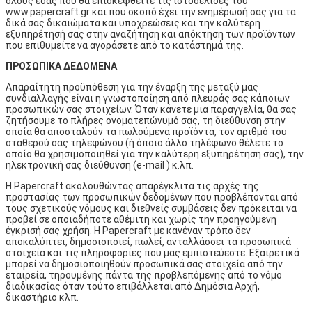
όλους εσάς που θα επισκεφθείτε τις ιστοσελίδες του
www.papercraft.gr και που σκοπό έχει την ενημέρωσή σας για τα
δικά σας δικαιώματα και υποχρεώσεις και την καλύτερη
εξυπηρέτησή σας στην αναζήτηση και απόκτηση των προϊόντων
που επιθυμείτε να αγοράσετε από το κατάστημά της.
ΠΡΟΣΩΠΙΚΑ ΔΕΔΟΜΕΝΑ
Απαραίτητη προϋπόθεση για την έναρξη της μεταξύ μας
συνδιαλλαγής είναι η γνωστοποίηση από πλευράς σας κάποιων
προσωπικών σας στοιχείων. Όταν κάνετε μια παραγγελία, θα σας
ζητήσουμε το πλήρες ονοματεπώνυμό σας, τη διεύθυνση στην
οποία θα αποσταλούν τα πωλούμενα προϊόντα, τον αριθμό του
σταθερού σας τηλεφώνου (ή όποιο άλλο τηλέφωνο θέλετε το
οποίο θα χρησιμοποιηθεί για την καλύτερη εξυπηρέτηση σας), την
ηλεκτρονική σας διεύθυνση (e-mail ) κ.λπ.
H Papercraft ακολουθώντας απαρέγκλιτα τις αρχές της
προστασίας των προσωπικών δεδομένων που προβλέπονται από
τους σχετικούς νόμους και διεθνείς συμβάσεις δεν πρόκειται να
προβεί σε οποιαδήποτε αθέμιτη και χωρίς την προηγούμενη
έγκρισή σας χρήση. H Papercraft με κανέναν τρόπο δεν
αποκαλύπτει, δημοσιοποιεί, πωλεί, ανταλλάσσει τα προσωπικά
στοιχεία και τις πληροφορίες που μας εμπιστεύεστε. Εξαιρετικά
μπορεί να δημοσιοποιηθούν προσωπικά σας στοιχεία από την
εταιρεία, τηρουμένης πάντα της προβλεπόμενης από το νόμο
διαδικασίας όταν τούτο επιβάλλεται από Δημόσια Αρχή,
δικαστήριο κλπ.