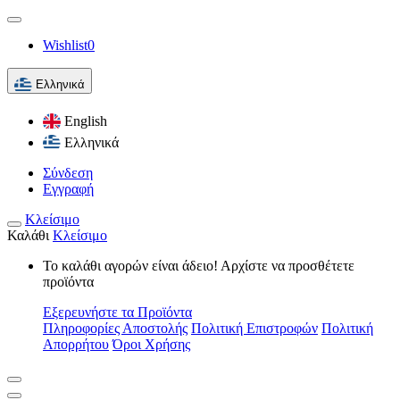
Wishlist
0
Ελληνικά
English
Ελληνικά
Σύνδεση
Εγγραφή
Κλείσιμο
Καλάθι
Κλείσιμο
Το καλάθι αγορών είναι άδειο! Αρχίστε να προσθέτετε
προϊόντα
Εξερευνήστε τα Προϊόντα
Πληροφορίες Αποστολής
Πολιτική Επιστροφών
Πολιτική
Απορρήτου
Όροι Χρήσης