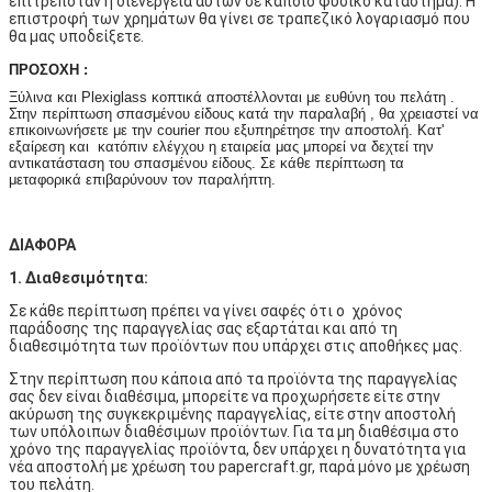
επιτρεπόταν η διενέργεια αυτών σε κάποιο φυσικό κατάστημα). Η
επιστροφή των χρημάτων θα γίνει σε τραπεζικό λογαριασμό που
θα μας υποδείξετε.
ΠΡΟΣΟΧΗ :
Ξύλινα και Plexiglass κοπτικά αποστέλλονται με ευθύνη του πελάτη .
Στην περίπτωση σπασμένου είδους κατά την παραλαβή , θα χρειαστεί να
επικοινωνήσετε με την courier που εξυπηρέτησε την αποστολή. Κατ'
εξαίρεση και κατόπιν ελέγχου η εταιρεία μας μπορεί να δεχτεί την
αντικατάσταση του σπασμένου είδους. Σε κάθε περίπτωση τα
μεταφορικά επιβαρύνουν τον παραλήπτη.
ΔΙΑΦΟΡΑ
1. Διαθεσιμότητα:
Σε κάθε περίπτωση πρέπει να γίνει σαφές ότι ο χρόνος
παράδοσης της παραγγελίας σας εξαρτάται και από τη
διαθεσιμότητα των προϊόντων που υπάρχει στις αποθήκες μας.
Στην περίπτωση που κάποια από τα προϊόντα της παραγγελίας
σας δεν είναι διαθέσιμα, μπορείτε να προχωρήσετε είτε στην
ακύρωση της συγκεκριμένης παραγγελίας, είτε στην αποστολή
των υπόλοιπων διαθέσιμων προϊόντων. Για τα μη διαθέσιμα στο
χρόνο της παραγγελίας προϊόντα, δεν υπάρχει η δυνατότητα για
νέα αποστολή με χρέωση του papercraft.gr, παρά μόνο με χρέωση
του πελάτη.