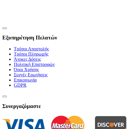
Εξυπηρέτηση Πελατών
Τρόποι Αποστολής
Τρόποι Πληρωμής
Άτοκες Δόσεις
Πολιτική Επιστροφών
Όροι Χρήσης
Συχνές Ερωτήσεις
Επικοινωνία
GDPR
Συνεργαζόμαστε