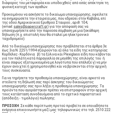
διάφορος του μεταφορέα και υποδειχθείς από εσάς απέκτησε τη
φυσική κατοχή των αγαθών.
Προκειμένου να ασκήσετε το δικαίωμα υπαναχώρησης, οφείλετε
να ενημερώσετε την εταιρεία μας, που εδρεύει στην Καβάλα, επί
της οδού Αμερικανικού Ερυθρού Σταυρού , αριθ. 104,
(email:
sales@papercraft.gr
) για την απόφασή σας να
υπαναχωρήσετε από την παρούσα σύμβαση με μια ξεκάθαρη
δήλωση (π.χ. επιστολή που θα σταλεί με ηλεκτρονικό
ταχυδρομείο).
Aπό το δικαίωμα υπαναχώρησης που προβλέπεται στα άρθρα 3ε
έως 3ια Ν. 2251/1994 εξαιρούνται α) όλα τα είδη της κατηγορίας
Κορδέλες- Κορδόνια β) τα ξύλινα και Plexiglass είδη που κόβονται
για τον πελάτη κατά παραγγελία σε μεγέθη της επιλογής του ή
είναι σαφώς εξατομικευμένα με λογότυπα που επέλεξε γ) να μην
έχουν ανοιχτεί ή χρησιμοποιηθεί και να βρίσκονται στην αρχική
τους συσκευασία.
Για να τηρήσετε την προθεσμία υπαναχώρησης, είναι αρκετό να
στείλετε τη δήλωσή σας περί άσκησης του δικαιώματος
υπαναχώρησής σας πριν λήξει η προθεσμία υπαναχώρησης. Τα
προϊόντα που αγοράστηκαν πρέπει να επιστραφούν στην αρχική
τους κατάσταση συνοδευόμενα από το σχετικό παραστατικό
(απόδειξη - τιμολόγιο) πώλησης.
ΠΡΟΣΟΧΗ
: Σε κάθε περίπτωση προτού προβείτε σε οποιαδήποτε
ενέργεια επικοινωνήστε μαζί μας τηλεφωνικώς στο τηλ. 2510 222