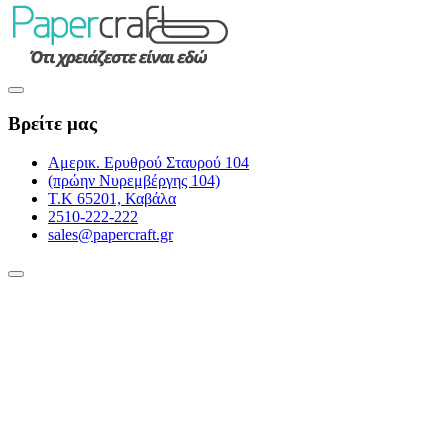
Βρείτε μας
Αμερικ. Ερυθρού Σταυρού 104
(πρώην Νυρεμβέργης 104)
Τ.Κ 65201, Καβάλα
2510-222-222
sales@papercraft.gr