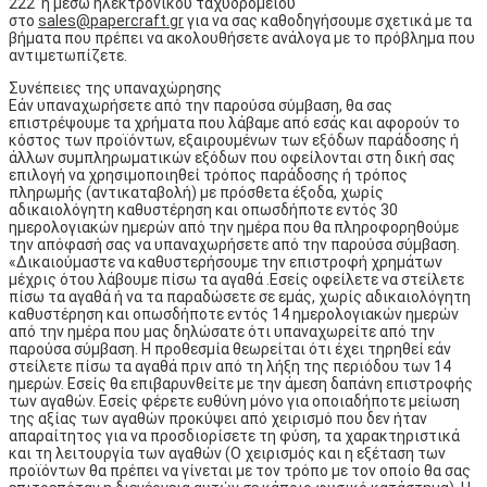
222 ή μέσω ηλεκτρονικού ταχυδρομείου
στο
sales@papercraft.gr
για να σας καθοδηγήσουμε σχετικά με τα
βήματα που πρέπει να ακολουθήσετε ανάλογα με το πρόβλημα που
αντιμετωπίζετε.
Συνέπειες της υπαναχώρησης
Εάν υπαναχωρήσετε από την παρούσα σύμβαση, θα σας
επιστρέψουμε τα χρήματα που λάβαμε από εσάς και αφορούν το
κόστος των προϊόντων, εξαιρουμένων των εξόδων παράδοσης ή
άλλων συμπληρωματικών εξόδων που οφείλονται στη δική σας
επιλογή να χρησιμοποιηθεί τρόπος παράδοσης ή τρόπος
πληρωμής (αντικαταβολή) με πρόσθετα έξοδα, χωρίς
αδικαιολόγητη καθυστέρηση και οπωσδήποτε εντός 30
ημερολογιακών ημερών από την ημέρα που θα πληροφορηθούμε
την απόφασή σας να υπαναχωρήσετε από την παρούσα σύμβαση.
«Δικαιούμαστε να καθυστερήσουμε την επιστροφή χρημάτων
μέχρις ότου λάβουμε πίσω τα αγαθά .Εσείς οφείλετε να στείλετε
πίσω τα αγαθά ή να τα παραδώσετε σε εμάς, χωρίς αδικαιολόγητη
καθυστέρηση και οπωσδήποτε εντός 14 ημερολογιακών ημερών
από την ημέρα που μας δηλώσατε ότι υπαναχωρείτε από την
παρούσα σύμβαση. Η προθεσμία θεωρείται ότι έχει τηρηθεί εάν
στείλετε πίσω τα αγαθά πριν από τη λήξη της περιόδου των 14
ημερών. Εσείς θα επιβαρυνθείτε με την άμεση δαπάνη επιστροφής
των αγαθών. Εσείς φέρετε ευθύνη μόνο για οποιαδήποτε μείωση
της αξίας των αγαθών προκύψει από χειρισμό που δεν ήταν
απαραίτητος για να προσδιορίσετε τη φύση, τα χαρακτηριστικά
και τη λειτουργία των αγαθών (Ο χειρισμός και η εξέταση των
προϊόντων θα πρέπει να γίνεται με τον τρόπο με τον οποίο θα σας