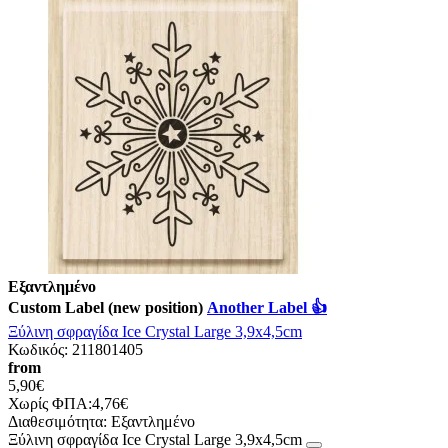
Εξαντλημένο
Custom Label (new position)
Another Label 👍
Ξύλινη σφραγίδα Ice Crystal Large 3,9x4,5cm
Κωδικός:
211801405
from
5,90€
Χωρίς ΦΠΑ:4,76€
Διαθεσιμότητα:
Εξαντλημένο
Ξύλινη σφραγίδα Ice Crystal Large 3,9x4,5cm