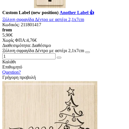
Custom Label (new position)
Another Label 👍
Ξύλινη σφραγίδα Δέντρο με αστέρι 2,1x7cm
Κωδικός:
211801417
from
5,90€
Χωρίς ΦΠΑ:4,76€
Διαθεσιμότητα:
Διαθέσιμο
Ξύλινη σφραγίδα Δέντρο με αστέρι 2,1x7cm
Καλάθι
Επιθυμητό
Question?
Γρήγορη προβολή