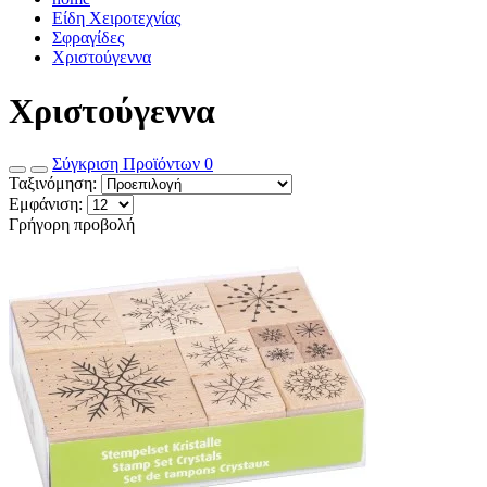
Είδη Χειροτεχνίας
Σφραγίδες
Χριστούγεννα
Χριστούγεννα
Σύγκριση Προϊόντων
0
Ταξινόμηση:
Εμφάνιση:
Γρήγορη προβολή