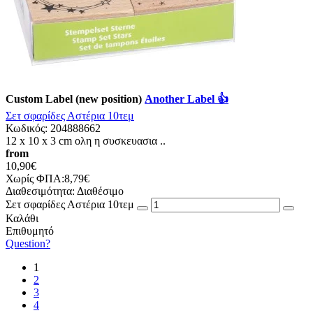
Custom Label (new position)
Another Label 👍
Σετ σφαρίδες Αστέρια 10τεμ
Κωδικός:
204888662
12 x 10 x 3 cm ολη η συσκευασια ..
from
10,90€
Χωρίς ΦΠΑ:8,79€
Διαθεσιμότητα:
Διαθέσιμο
Σετ σφαρίδες Αστέρια 10τεμ
Καλάθι
Επιθυμητό
Question?
1
2
3
4