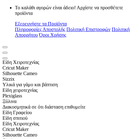
Το καλάθι αγορών είναι άδειο! Αρχίστε να προσθέτετε
προϊόντα
Εξερευνήστε τα Προϊόντα
Πληροφορίες Αποστολής
Πολιτική Επιστροφών
Πολιτική
Απορρήτου
Όροι Χρήσης
Είδη Xειροτεχνίας
Cricut Maker
Silhouette Cameo
Sizzix
Υλικά για γάμο και βάπτιση
Είδη χειροτεχνίας
Plexiglass
Ξύλινα
Διακοσμητικά σε ότι διάσταση επιθυμείτε
Είδη Γραφείου
Είδη σπιτιού
Είδη Xειροτεχνίας
Cricut Maker
Silhouette Cameo