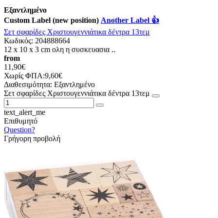
Εξαντλημένο
Custom Label (new position)
Another Label 👍
Σετ σφαρίδες Χριστουγεννιάτικα δέντρα 13τεμ
Κωδικός:
204888664
12 x 10 x 3 cm ολη η συσκευασια ..
from
11,90€
Χωρίς ΦΠΑ:9,60€
Διαθεσιμότητα:
Εξαντλημένο
Σετ σφαρίδες Χριστουγεννιάτικα δέντρα 13τεμ
text_alert_me
Επιθυμητό
Question?
Γρήγορη προβολή