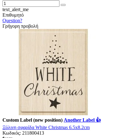
text_alert_me
Επιθυμητό
Question?
Γρήγορη προβολή
Custom Label (new position)
Another Label 👍
Ξύλινη σφαρίδα White Christmas 6.5x8.2cm
Κωδικός:
211800413