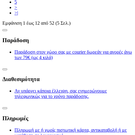
5
>
>|
Εμφάνιση 1 έως 12 από 52 (5 Σελ.)
Παράδοση
Παράδοση στον χώρο σας με courier δωρεάν για αγορές άνω
των 79€ (ως 4 κιλά)
Διαθεσιμότητα
Αν υπάρχει κάποια έλλειψη, σας ενημερώνουμε
τηλεφωνικώς για το χρόνο παράδοσης.
Πληρωμές
Πληρωμή με ή χωρίς πιστωτική κάρτα, αντικαταβολή ή με