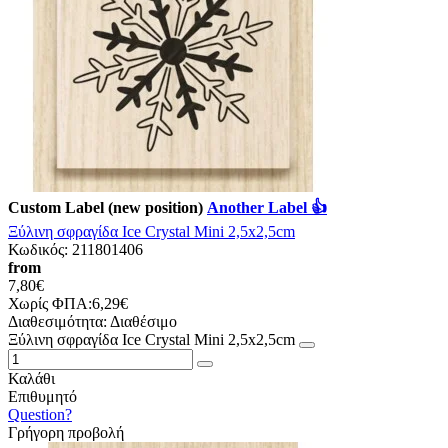
Custom Label (new position)
Another Label 👍
Ξύλινη σφραγίδα Ιce Crystal Mini 2,5x2,5cm
Κωδικός:
211801406
from
7,80€
Χωρίς ΦΠΑ:6,29€
Διαθεσιμότητα:
Διαθέσιμο
Ξύλινη σφραγίδα Ιce Crystal Mini 2,5x2,5cm
Καλάθι
Επιθυμητό
Question?
Γρήγορη προβολή