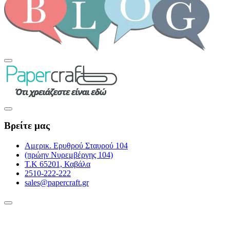
Βρείτε μας
Αμερικ. Ερυθρού Σταυρού 104
(πρώην Νυρεμβέργης 104)
Τ.Κ 65201, Καβάλα
2510-222-222
sales@papercraft.gr