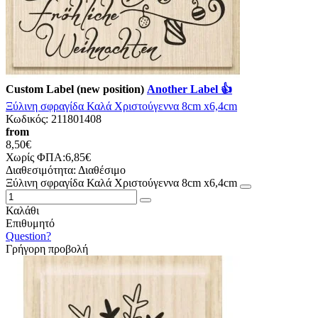
Custom Label (new position)
Another Label 👍
Ξύλινη σφραγίδα Καλά Χριστούγεννα 8cm x6,4cm
Κωδικός:
211801408
from
8,50€
Χωρίς ΦΠΑ:6,85€
Διαθεσιμότητα:
Διαθέσιμο
Ξύλινη σφραγίδα Καλά Χριστούγεννα 8cm x6,4cm
Καλάθι
Επιθυμητό
Question?
Γρήγορη προβολή