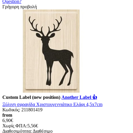
Question?
Γρήγορη προβολή
Custom Label (new position)
Another Label 👍
Ξύλινη σφραγίδα Χριστουγεννιάτικο Ελάφι 4,5x7cm
Κωδικός:
211801419
from
6,90€
Χωρίς ΦΠΑ:5,56€
Διαθεσιμότητα:
Διαθέσιμο