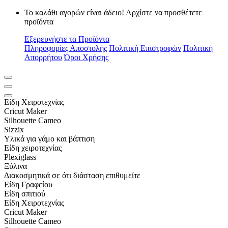
Το καλάθι αγορών είναι άδειο! Αρχίστε να προσθέτετε
προϊόντα
Εξερευνήστε τα Προϊόντα
Πληροφορίες Αποστολής
Πολιτική Επιστροφών
Πολιτική
Απορρήτου
Όροι Χρήσης
Είδη Xειροτεχνίας
Cricut Maker
Silhouette Cameo
Sizzix
Υλικά για γάμο και βάπτιση
Είδη χειροτεχνίας
Plexiglass
Ξύλινα
Διακοσμητικά σε ότι διάσταση επιθυμείτε
Είδη Γραφείου
Είδη σπιτιού
Είδη Xειροτεχνίας
Cricut Maker
Silhouette Cameo