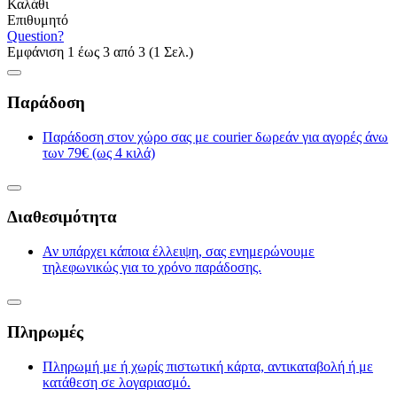
Καλάθι
Επιθυμητό
Question?
Εμφάνιση 1 έως 3 από 3 (1 Σελ.)
Παράδοση
Παράδοση στον χώρο σας με courier δωρεάν για αγορές άνω
των 79€ (ως 4 κιλά)
Διαθεσιμότητα
Αν υπάρχει κάποια έλλειψη, σας ενημερώνουμε
τηλεφωνικώς για το χρόνο παράδοσης.
Πληρωμές
Πληρωμή με ή χωρίς πιστωτική κάρτα, αντικαταβολή ή με
κατάθεση σε λογαριασμό.