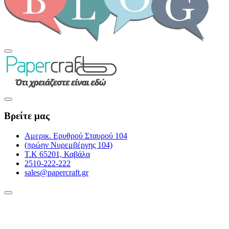
Βρείτε μας
Αμερικ. Ερυθρού Σταυρού 104
(πρώην Νυρεμβέργης 104)
Τ.Κ 65201, Καβάλα
2510-222-222
sales@papercraft.gr