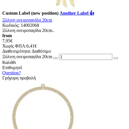
Custom Label (new position)
Another Label 👍
Ξύλινη ονειροπαγίδα 20cm
Κωδικός:
14002068
Ξύλινη ονειροπαγίδα 20cm..
from
7,95€
Χωρίς ΦΠΑ:6,41€
Διαθεσιμότητα:
Διαθέσιμο
Ξύλινη ονειροπαγίδα 20cm
Καλάθι
Επιθυμητό
Question?
Γρήγορη προβολή