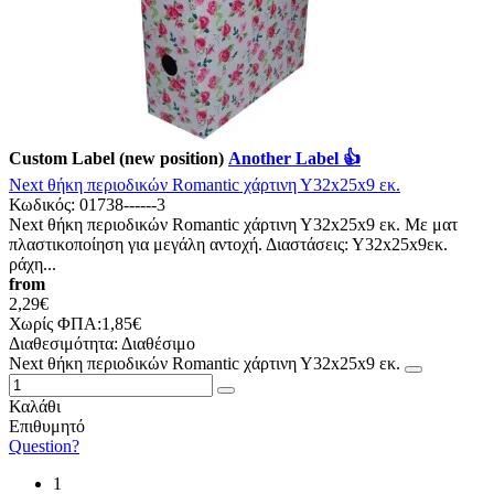
Custom Label (new position)
Another Label 👍
Next θήκη περιοδικών Romantic χάρτινη Υ32x25x9 εκ.
Κωδικός:
01738------3
Next θήκη περιοδικών Romantic χάρτινη Υ32x25x9 εκ. Με ματ
πλαστικοποίηση για μεγάλη αντοχή. Διαστάσεις: Υ32x25x9εκ.
ράχη...
from
2,29€
Χωρίς ΦΠΑ:1,85€
Διαθεσιμότητα:
Διαθέσιμο
Next θήκη περιοδικών Romantic χάρτινη Υ32x25x9 εκ.
Καλάθι
Επιθυμητό
Question?
1