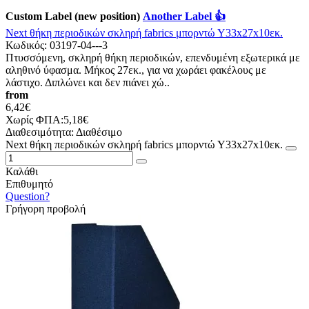
Custom Label (new position)
Another Label 👍
Νext θήκη περιοδικών σκληρή fabrics μπορντώ Υ33x27x10εκ.
Κωδικός:
03197-04---3
Πτυσσόμενη, σκληρή θήκη περιοδικών, επενδυμένη εξωτερικά με
αληθινό ύφασμα. Μήκος 27εκ., για να χωράει φακέλους με
λάστιχο. Διπλώνει και δεν πιάνει χώ..
from
6,42€
Χωρίς ΦΠΑ:5,18€
Διαθεσιμότητα:
Διαθέσιμο
Νext θήκη περιοδικών σκληρή fabrics μπορντώ Υ33x27x10εκ.
Καλάθι
Επιθυμητό
Question?
Γρήγορη προβολή