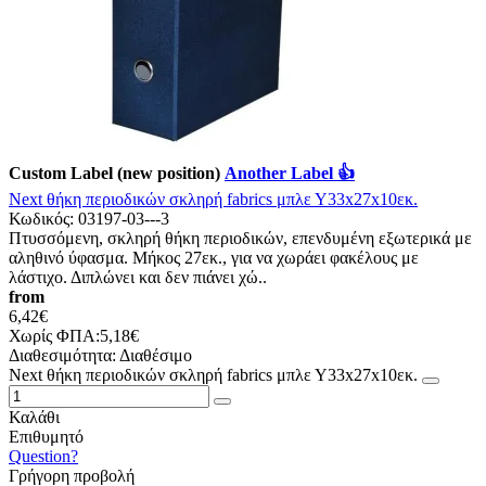
Custom Label (new position)
Another Label 👍
Νext θήκη περιοδικών σκληρή fabrics μπλε Υ33x27x10εκ.
Κωδικός:
03197-03---3
Πτυσσόμενη, σκληρή θήκη περιοδικών, επενδυμένη εξωτερικά με
αληθινό ύφασμα. Μήκος 27εκ., για να χωράει φακέλους με
λάστιχο. Διπλώνει και δεν πιάνει χώ..
from
6,42€
Χωρίς ΦΠΑ:5,18€
Διαθεσιμότητα:
Διαθέσιμο
Νext θήκη περιοδικών σκληρή fabrics μπλε Υ33x27x10εκ.
Καλάθι
Επιθυμητό
Question?
Γρήγορη προβολή