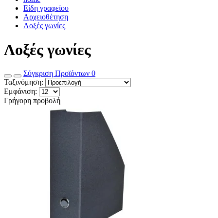
Είδη γραφείου
Αρχειοθέτηση
Λοξές γωνίες
Λοξές γωνίες
Σύγκριση Προϊόντων
0
Ταξινόμηση:
Εμφάνιση:
Γρήγορη προβολή