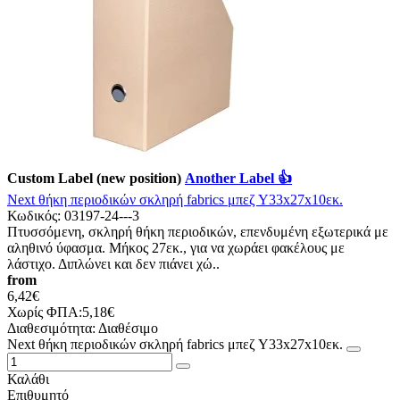
Custom Label (new position)
Another Label 👍
Νext θήκη περιοδικών σκληρή fabrics μπεζ Υ33x27x10εκ.
Κωδικός:
03197-24---3
Πτυσσόμενη, σκληρή θήκη περιοδικών, επενδυμένη εξωτερικά με
αληθινό ύφασμα. Μήκος 27εκ., για να χωράει φακέλους με
λάστιχο. Διπλώνει και δεν πιάνει χώ..
from
6,42€
Χωρίς ΦΠΑ:5,18€
Διαθεσιμότητα:
Διαθέσιμο
Νext θήκη περιοδικών σκληρή fabrics μπεζ Υ33x27x10εκ.
Καλάθι
Επιθυμητό