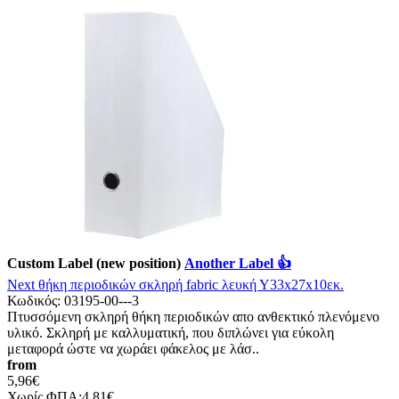
Custom Label (new position)
Another Label 👍
Νext θήκη περιοδικών σκληρή fabric λευκή Υ33x27x10εκ.
Κωδικός:
03195-00---3
Πτυσσόμενη σκληρή θήκη περιοδικών απο ανθεκτικό πλενόμενο
υλικό. Σκληρή με καλλυματική, που διπλώνει για εύκολη
μεταφορά ώστε να χωράει φάκελος με λάσ..
from
5,96€
Χωρίς ΦΠΑ:4,81€