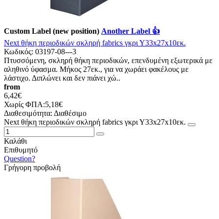
Custom Label (new position)
Another Label 👍
Νext θήκη περιοδικών σκληρή fabrics γκρι Υ33x27x10εκ.
Κωδικός:
03197-08---3
Πτυσσόμενη, σκληρή θήκη περιοδικών, επενδυμένη εξωτερικά με
αληθινό ύφασμα. Μήκος 27εκ., για να χωράει φακέλους με
λάστιχο. Διπλώνει και δεν πιάνει χώ..
from
6,42€
Χωρίς ΦΠΑ:5,18€
Διαθεσιμότητα:
Διαθέσιμο
Νext θήκη περιοδικών σκληρή fabrics γκρι Υ33x27x10εκ.
Καλάθι
Επιθυμητό
Question?
Γρήγορη προβολή