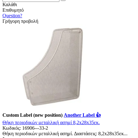
Καλάθι
Επιθυμητό
Question?
Γρήγορη προβολή
Custom Label (new position)
Another Label 👍
Θήκη περιοδικών μεταλλική ασημί 8,2x28x35εκ.
Κωδικός:
16906---33-2
Θήκη περιοδικών μεταλλική ασημί. Διαστάσεις: 8,2x28x35εκ...