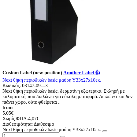
Custom Label (new position)
Another Label 👍
Νext θήκη περιοδικών basic μαύρη Υ33x27x10εκ.
Κωδικός:
03147-09---3
Νext θήκη περιοδικών basic, δερματίνη εξωτερικά. Σκληρή με
καλυματική, που διπλώνει για εύκολη μεταφορά. Διπλώνει και δεν
πιάνει χώρο, ούτε φθείρεται ..
from
5,05€
Χωρίς ΦΠΑ:4,07€
Διαθεσιμότητα:
Διαθέσιμο
Νext θήκη περιοδικών basic μαύρη Υ33x27x10εκ.