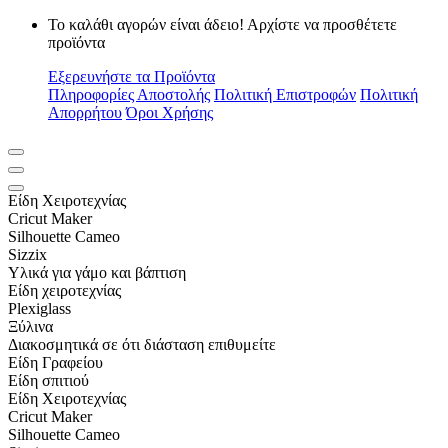
Το καλάθι αγορών είναι άδειο! Αρχίστε να προσθέτετε
προϊόντα
Εξερευνήστε τα Προϊόντα
Πληροφορίες Αποστολής
Πολιτική Επιστροφών
Πολιτική
Απορρήτου
Όροι Χρήσης
Είδη Xειροτεχνίας
Cricut Maker
Silhouette Cameo
Sizzix
Υλικά για γάμο και βάπτιση
Είδη χειροτεχνίας
Plexiglass
Ξύλινα
Διακοσμητικά σε ότι διάσταση επιθυμείτε
Είδη Γραφείου
Είδη σπιτιού
Είδη Xειροτεχνίας
Cricut Maker
Silhouette Cameo