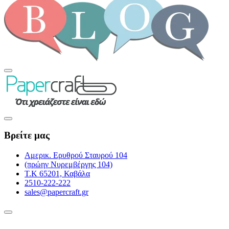
Βρείτε μας
Αμερικ. Ερυθρού Σταυρού 104
(πρώην Νυρεμβέργης 104)
Τ.Κ 65201, Καβάλα
2510-222-222
sales@papercraft.gr