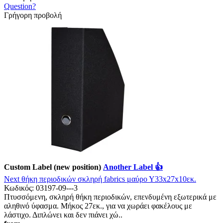
Question?
Γρήγορη προβολή
Custom Label (new position)
Another Label 👍
Νext θήκη περιοδικών σκληρή fabrics μαύρο Υ33x27x10εκ.
Κωδικός:
03197-09---3
Πτυσσόμενη, σκληρή θήκη περιοδικών, επενδυμένη εξωτερικά με
αληθινό ύφασμα. Μήκος 27εκ., για να χωράει φακέλους με
λάστιχο. Διπλώνει και δεν πιάνει χώ..