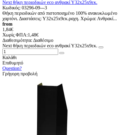
Νext θήκη περιοδικών eco ανθρακί Υ32x25x9εκ.
Κωδικός:
03296-09---3
Θήκη περιοδικών από πιστοποιημένο 100% ανακυκλωμένο
χαρτόνι. Διαστάσεις: Υ32x25x9εκ.ραχη. Χρώμα: Ανθρακί...
from
1,84€
Χωρίς ΦΠΑ:1,48€
Διαθεσιμότητα:
Διαθέσιμο
Νext θήκη περιοδικών eco ανθρακί Υ32x25x9εκ.
Καλάθι
Επιθυμητό
Question?
Γρήγορη προβολή