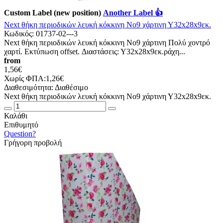
Custom Label (new position)
Another Label 👍
Next θήκη περιοδικών λευκή κόκκινη Νο9 χάρτινη Υ32x28x9εκ.
Κωδικός:
01737-02---3
Next θήκη περιοδικών λευκή κόκκινη Νο9 χάρτινη Πολύ χοντρό
χαρτί. Εκτύπωση offset. Διαστάσεις: Υ32x28x9εκ.ράχη...
from
1,56€
Χωρίς ΦΠΑ:1,26€
Διαθεσιμότητα:
Διαθέσιμο
Next θήκη περιοδικών λευκή κόκκινη Νο9 χάρτινη Υ32x28x9εκ.
Καλάθι
Επιθυμητό
Question?
Γρήγορη προβολή