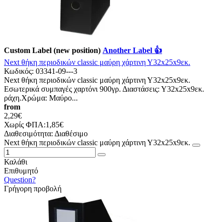
Custom Label (new position)
Another Label 👍
Νext θήκη περιοδικών classic μαύρη χάρτινη Υ32x25x9εκ.
Κωδικός:
03341-09---3
Νext θήκη περιοδικών classic μαύρη χάρτινη Υ32x25x9εκ.
Εσωτερικά συμπαγές χαρτόνι 900γρ. Διαστάσεις: Υ32x25x9εκ.
ράχη.Χρώμα: Μαύρο...
from
2,29€
Χωρίς ΦΠΑ:1,85€
Διαθεσιμότητα:
Διαθέσιμο
Νext θήκη περιοδικών classic μαύρη χάρτινη Υ32x25x9εκ.
Καλάθι
Επιθυμητό
Question?
Γρήγορη προβολή