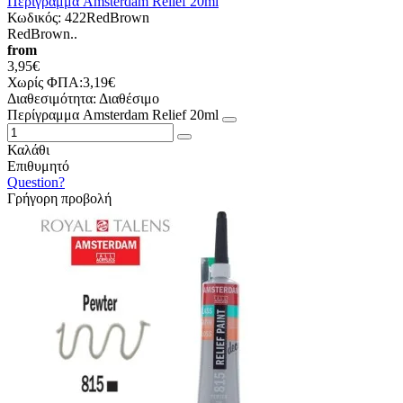
Περίγραμμα Amsterdam Relief 20ml
Κωδικός:
422RedBrown
RedBrown..
from
3,95€
Χωρίς ΦΠΑ:3,19€
Διαθεσιμότητα:
Διαθέσιμο
Περίγραμμα Amsterdam Relief 20ml
Καλάθι
Επιθυμητό
Question?
Γρήγορη προβολή