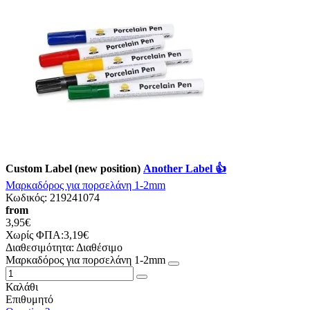
Custom Label (new position)
Another Label 👍
Μαρκαδόρος για πορσελάνη 1-2mm
Κωδικός:
219241074
from
3,95€
Χωρίς ΦΠΑ:3,19€
Διαθεσιμότητα:
Διαθέσιμο
Μαρκαδόρος για πορσελάνη 1-2mm
Καλάθι
Επιθυμητό