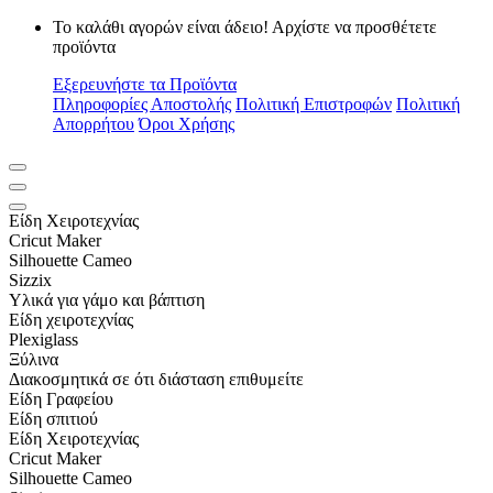
Το καλάθι αγορών είναι άδειο! Αρχίστε να προσθέτετε
προϊόντα
Εξερευνήστε τα Προϊόντα
Πληροφορίες Αποστολής
Πολιτική Επιστροφών
Πολιτική
Απορρήτου
Όροι Χρήσης
Είδη Xειροτεχνίας
Cricut Maker
Silhouette Cameo
Sizzix
Υλικά για γάμο και βάπτιση
Είδη χειροτεχνίας
Plexiglass
Ξύλινα
Διακοσμητικά σε ότι διάσταση επιθυμείτε
Είδη Γραφείου
Είδη σπιτιού
Είδη Xειροτεχνίας
Cricut Maker
Silhouette Cameo