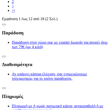
2
>
>|
Εμφάνιση 1 έως 12 από 18 (2 Σελ.)
Παράδοση
Παράδοση στον χώρο σας με courier δωρεάν για αγορές άνω
των 79€ (ως 4 κιλά)
Διαθεσιμότητα
Αν υπάρχει κάποια έλλειψη, σας ενημερώνουμε
τηλεφωνικώς για το χρόνο παράδοσης.
Πληρωμές
Πληρωμή με ή χωρίς πιστωτική κάρτα, αντικαταβολή ή με