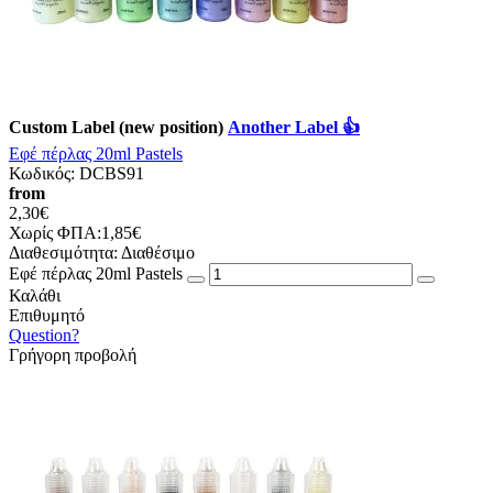
Custom Label (new position)
Another Label 👍
Εφέ πέρλας 20ml Pastels
Κωδικός:
DCBS91
from
2,30€
Χωρίς ΦΠΑ:1,85€
Διαθεσιμότητα:
Διαθέσιμο
Εφέ πέρλας 20ml Pastels
Καλάθι
Επιθυμητό
Question?
Γρήγορη προβολή