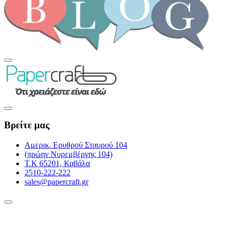
Βρείτε μας
Αμερικ. Ερυθρού Σταυρού 104
(πρώην Νυρεμβέργης 104)
Τ.Κ 65201, Καβάλα
2510-222-222
sales@papercraft.gr