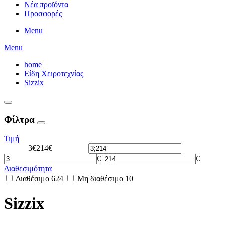
Νέα προϊόντα
Προσφορές
Menu
Menu
home
Είδη Χειροτεχνίας
Sizzix
Φίλτρα
Τιμή
3€
214€
€
€
Διαθεσιμότητα
Διαθέσιμο
624
Μη διαθέσιμο
10
Sizzix