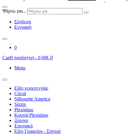
Ψάχνω για...
Σύνδεση
Εγγραφή
0
Cart
0 προϊόν(τα) - 0,00€
0
Menu
Είδη χειροτεχνίας
Cricut
Silhouette America
Sizzix
Plexiglass
Κουτιά Plexiglass
Ξύλινα
Εποχιακά
Είδη Γραφείου - Σπιτιού