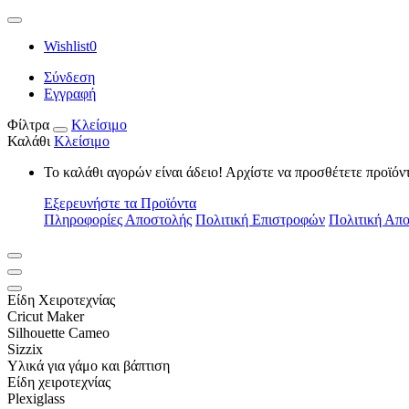
Wishlist
0
Σύνδεση
Εγγραφή
Φίλτρα
Κλείσιμο
Καλάθι
Κλείσιμο
Το καλάθι αγορών είναι άδειο! Αρχίστε να προσθέτετε προϊόν
Εξερευνήστε τα Προϊόντα
Πληροφορίες Αποστολής
Πολιτική Επιστροφών
Πολιτική Απ
Είδη Xειροτεχνίας
Cricut Maker
Silhouette Cameo
Sizzix
Υλικά για γάμο και βάπτιση
Είδη χειροτεχνίας
Plexiglass