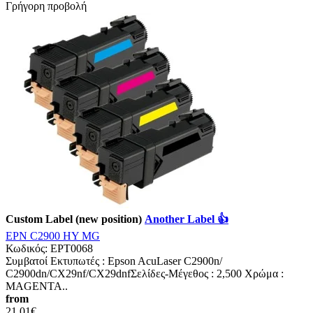
Γρήγορη προβολή
Custom Label (new position)
Another Label 👍
EPN C2900 HY MG
Κωδικός:
EPT0068
Συμβατοί Εκτυπωτές : Epson AcuLaser C2900n/
C2900dn/CX29nf/CX29dnfΣελίδες-Mέγεθος : 2,500 Χρώμα :
MAGENTA..
from
21,01€