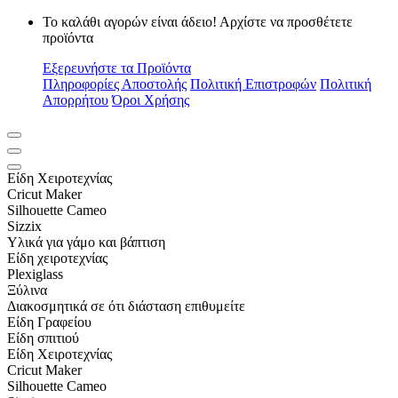
Το καλάθι αγορών είναι άδειο! Αρχίστε να προσθέτετε
προϊόντα
Εξερευνήστε τα Προϊόντα
Πληροφορίες Αποστολής
Πολιτική Επιστροφών
Πολιτική
Απορρήτου
Όροι Χρήσης
Είδη Xειροτεχνίας
Cricut Maker
Silhouette Cameo
Sizzix
Υλικά για γάμο και βάπτιση
Είδη χειροτεχνίας
Plexiglass
Ξύλινα
Διακοσμητικά σε ότι διάσταση επιθυμείτε
Είδη Γραφείου
Είδη σπιτιού
Είδη Xειροτεχνίας
Cricut Maker
Silhouette Cameo