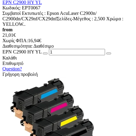
EPN C2900 HY YL
Κωδικός:
EPT0067
Συμβατοί Εκτυπωτές : Epson AcuLaser C2900n/
C2900dn/CX29nf/CX29dnfΣελίδες-Mέγεθος : 2,500 Χρώμα :
YELLOW..
from
21,01€
Χωρίς ΦΠΑ:16,94€
Διαθεσιμότητα:
Διαθέσιμο
EPN C2900 HY YL
Καλάθι
Επιθυμητό
Question?
Γρήγορη προβολή