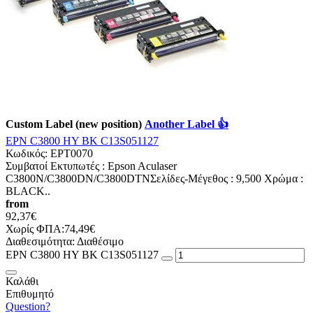
Custom Label (new position)
Another Label 👍
EPN C3800 HY BK C13S051127
Κωδικός:
EPT0070
Συμβατοί Εκτυπωτές : Epson Aculaser
C3800N/C3800DN/C3800DTNΣελίδες-Mέγεθος : 9,500 Χρώμα :
BLACK..
from
92,37€
Χωρίς ΦΠΑ:74,49€
Διαθεσιμότητα:
Διαθέσιμο
EPN C3800 HY BK C13S051127
Καλάθι
Επιθυμητό
Question?