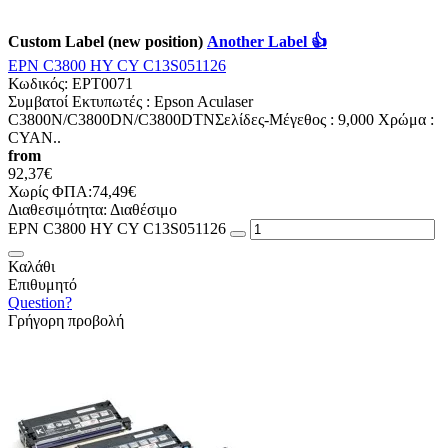
Custom Label (new position)
Another Label 👍
EPN C3800 HY CY C13S051126
Κωδικός:
EPT0071
Συμβατοί Εκτυπωτές : Epson Aculaser
C3800N/C3800DN/C3800DTNΣελίδες-Mέγεθος : 9,000 Χρώμα :
CYAN..
from
92,37€
Χωρίς ΦΠΑ:74,49€
Διαθεσιμότητα:
Διαθέσιμο
EPN C3800 HY CY C13S051126
Καλάθι
Επιθυμητό
Question?
Γρήγορη προβολή