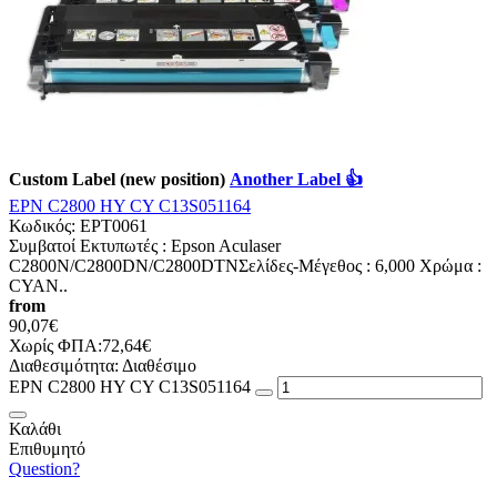
Custom Label (new position)
Another Label 👍
EPN C2800 HY CY C13S051164
Κωδικός:
EPT0061
Συμβατοί Εκτυπωτές : Epson Aculaser
C2800N/C2800DN/C2800DTNΣελίδες-Mέγεθος : 6,000 Χρώμα :
CYAN..
from
90,07€
Χωρίς ΦΠΑ:72,64€
Διαθεσιμότητα:
Διαθέσιμο
EPN C2800 HY CY C13S051164
Καλάθι
Επιθυμητό
Question?