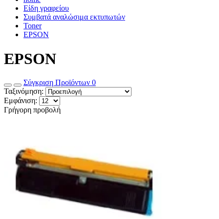
Είδη γραφείου
Συμβατά αναλώσιμα εκτυπωτών
Toner
EPSON
EPSON
Σύγκριση Προϊόντων
0
Ταξινόμηση:
Εμφάνιση:
Γρήγορη προβολή