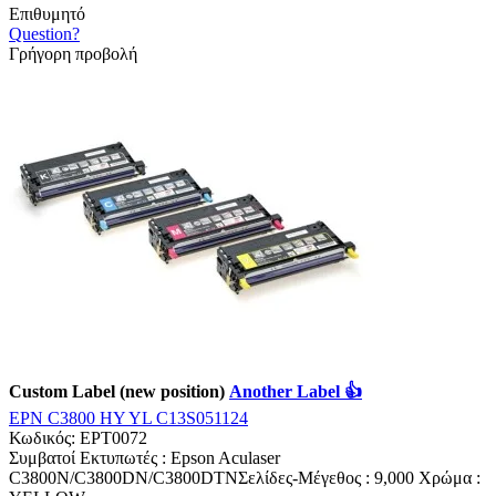
Επιθυμητό
Question?
Γρήγορη προβολή
Custom Label (new position)
Another Label 👍
EPN C3800 HY YL C13S051124
Κωδικός:
EPT0072
Συμβατοί Εκτυπωτές : Epson Aculaser
C3800N/C3800DN/C3800DTNΣελίδες-Mέγεθος : 9,000 Χρώμα :