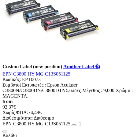
Custom Label (new position)
Another Label 👍
EPN C3800 HY MG C13S051125
Κωδικός:
EPT0073
Συμβατοί Εκτυπωτές : Epson Aculaser
C3800N/C3800DN/C3800DTNΣελίδες-Mέγεθος : 9,000 Χρώμα :
MAGENTA..
from
92,37€
Χωρίς ΦΠΑ:74,49€
Διαθεσιμότητα:
Διαθέσιμο
EPN C3800 HY MG C13S051125
Καλάθι