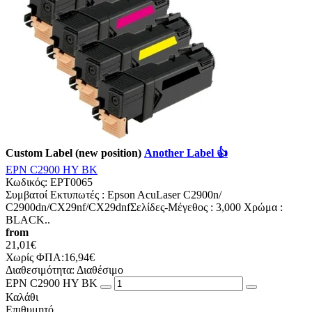
Custom Label (new position)
Another Label 👍
EPN C2900 HY BK
Κωδικός:
EPT0065
Συμβατοί Εκτυπωτές : Epson AcuLaser C2900n/
C2900dn/CX29nf/CX29dnfΣελίδες-Mέγεθος : 3,000 Χρώμα :
BLACK..
from
21,01€
Χωρίς ΦΠΑ:16,94€
Διαθεσιμότητα:
Διαθέσιμο
EPN C2900 HY BK
Καλάθι
Επιθυμητό