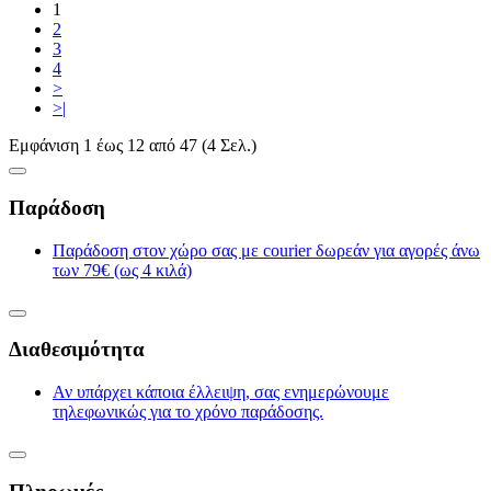
1
2
3
4
>
>|
Εμφάνιση 1 έως 12 από 47 (4 Σελ.)
Παράδοση
Παράδοση στον χώρο σας με courier δωρεάν για αγορές άνω
των 79€ (ως 4 κιλά)
Διαθεσιμότητα
Αν υπάρχει κάποια έλλειψη, σας ενημερώνουμε
τηλεφωνικώς για το χρόνο παράδοσης.