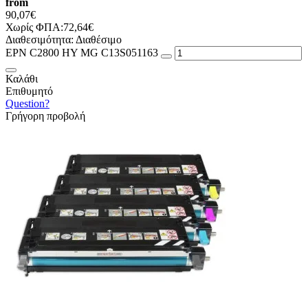
from
90,07€
Χωρίς ΦΠΑ:72,64€
Διαθεσιμότητα:
Διαθέσιμο
EPN C2800 HY MG C13S051163
Καλάθι
Επιθυμητό
Question?
Γρήγορη προβολή