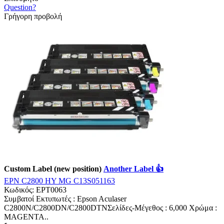
Question?
Γρήγορη προβολή
Custom Label (new position)
Another Label 👍
EPN C2800 HY MG C13S051163
Κωδικός:
EPT0063
Συμβατοί Εκτυπωτές : Epson Aculaser
C2800N/C2800DN/C2800DTNΣελίδες-Mέγεθος : 6,000 Χρώμα :
MAGENTA..