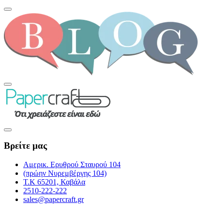
Βρείτε μας
Αμερικ. Ερυθρού Σταυρού 104
(πρώην Νυρεμβέργης 104)
Τ.Κ 65201, Καβάλα
2510-222-222
sales@papercraft.gr