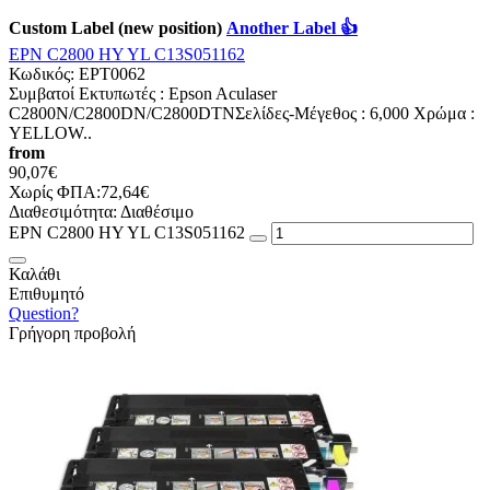
Custom Label (new position)
Another Label 👍
EPN C2800 HY YL C13S051162
Κωδικός:
EPT0062
Συμβατοί Εκτυπωτές : Epson Aculaser
C2800N/C2800DN/C2800DTNΣελίδες-Mέγεθος : 6,000 Χρώμα :
YELLOW..
from
90,07€
Χωρίς ΦΠΑ:72,64€
Διαθεσιμότητα:
Διαθέσιμο
EPN C2800 HY YL C13S051162
Καλάθι
Επιθυμητό
Question?
Γρήγορη προβολή