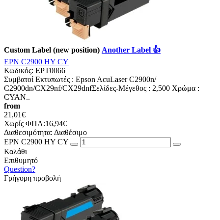
Custom Label (new position)
Another Label 👍
EPN C2900 HY CY
Κωδικός:
EPT0066
Συμβατοί Εκτυπωτές : Epson AcuLaser C2900n/
C2900dn/CX29nf/CX29dnfΣελίδες-Mέγεθος : 2,500 Χρώμα :
CYAN..
from
21,01€
Χωρίς ΦΠΑ:16,94€
Διαθεσιμότητα:
Διαθέσιμο
EPN C2900 HY CY
Καλάθι
Επιθυμητό
Question?
Γρήγορη προβολή