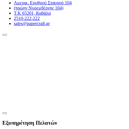
Αμερικ. Ερυθρού Σταυρού 104
(πρώην Νυρεμβέργης 104)
Τ.Κ 65201, Καβάλα
2510-222-222
sales@papercraft.gr
Εξυπηρέτηση Πελατών