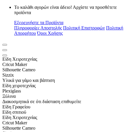
Το καλάθι αγορών είναι άδειο! Αρχίστε να προσθέτετε
προϊόντα
Εξερευνήστε τα Προϊόντα
Πληροφορίες Αποστολής
Πολιτική Επιστροφών
Πολιτική
Απορρήτου
Όροι Χρήσης
Είδη Xειροτεχνίας
Cricut Maker
Silhouette Cameo
Sizzix
Υλικά για γάμο και βάπτιση
Είδη χειροτεχνίας
Plexiglass
Ξύλινα
Διακοσμητικά σε ότι διάσταση επιθυμείτε
Είδη Γραφείου
Είδη σπιτιού
Είδη Xειροτεχνίας
Cricut Maker
Silhouette Cameo