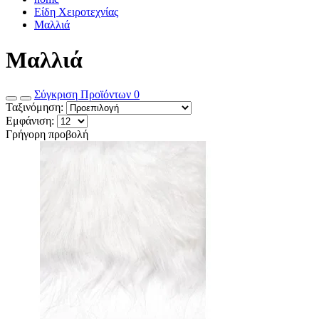
Είδη Χειροτεχνίας
Μαλλιά
Μαλλιά
Σύγκριση Προϊόντων
0
Ταξινόμηση:
Εμφάνιση:
Γρήγορη προβολή