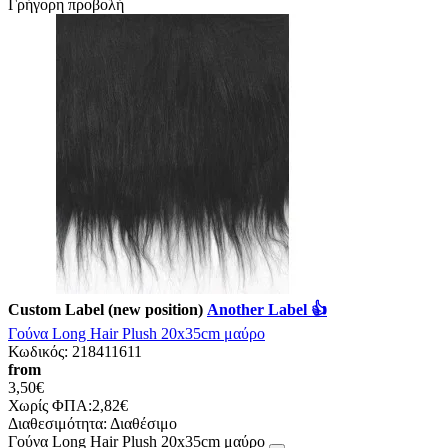
Γρήγορη προβολή
Custom Label (new position)
Another Label 👍
Γούνα Long Hair Plush 20x35cm μαύρο
Κωδικός:
218411611
from
3,50€
Χωρίς ΦΠΑ:2,82€
Διαθεσιμότητα:
Διαθέσιμο
Γούνα Long Hair Plush 20x35cm μαύρο