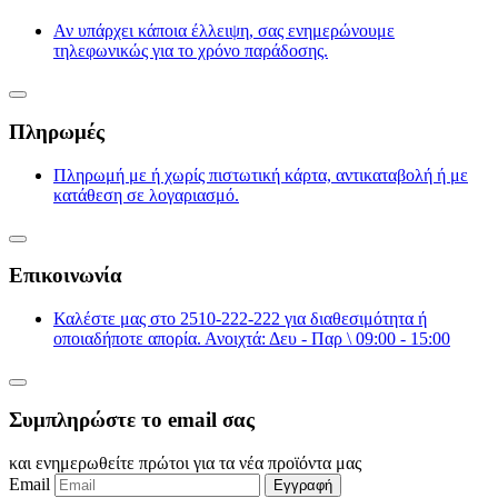
Αν υπάρχει κάποια έλλειψη, σας ενημερώνουμε
τηλεφωνικώς για το χρόνο παράδοσης.
Πληρωμές
Πληρωμή με ή χωρίς πιστωτική κάρτα, αντικαταβολή ή με
κατάθεση σε λογαριασμό.
Επικοινωνία
Καλέστε μας στο 2510-222-222 για διαθεσιμότητα ή
οποιαδήποτε απορία. Ανοιχτά: Δευ - Παρ \ 09:00 - 15:00
Συμπληρώστε το email σας
και ενημερωθείτε πρώτοι για τα νέα προϊόντα μας
Email
Εγγραφή