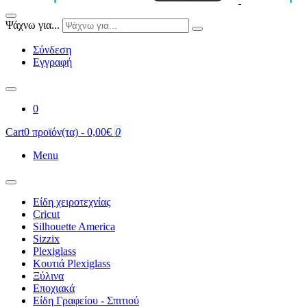
Ψάχνω για...
Σύνδεση
Εγγραφή
0
Cart
0 προϊόν(τα) - 0,00€
0
Menu
Είδη χειροτεχνίας
Cricut
Silhouette America
Sizzix
Plexiglass
Κουτιά Plexiglass
Ξύλινα
Εποχιακά
Είδη Γραφείου - Σπιτιού