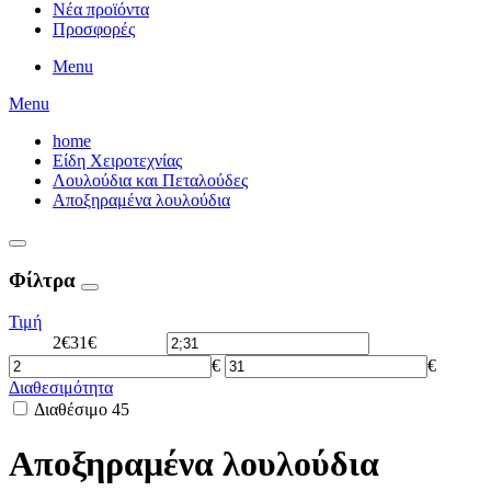
Νέα προϊόντα
Προσφορές
Menu
Menu
home
Είδη Χειροτεχνίας
Λουλούδια και Πεταλούδες
Αποξηραμένα λουλούδια
Φίλτρα
Τιμή
2€
31€
€
€
Διαθεσιμότητα
Διαθέσιμο
45
Αποξηραμένα λουλούδια