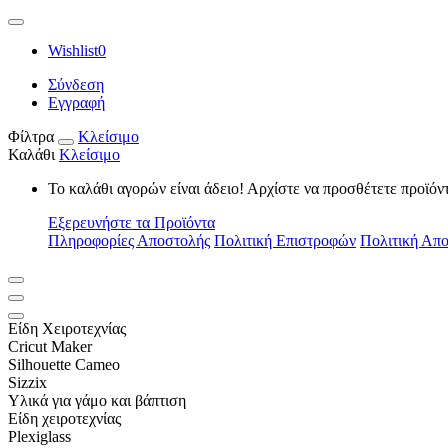
Wishlist
0
Σύνδεση
Εγγραφή
Φίλτρα
Κλείσιμο
Καλάθι
Κλείσιμο
Το καλάθι αγορών είναι άδειο! Αρχίστε να προσθέτετε προϊόν
Εξερευνήστε τα Προϊόντα
Πληροφορίες Αποστολής
Πολιτική Επιστροφών
Πολιτική Απ
Είδη Xειροτεχνίας
Cricut Maker
Silhouette Cameo
Sizzix
Υλικά για γάμο και βάπτιση
Είδη χειροτεχνίας
Plexiglass