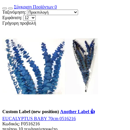
Σύγκριση Προϊόντων
0
Ταξινόμηση:
Εμφάνιση:
Γρήγορη προβολή
Custom Label (new position)
Another Label 👍
EUCALYPTUS BABY 70cm 0516216
Κωδικός:
F0516216
περίπου 10 τεμάχια/μπουκέτο..