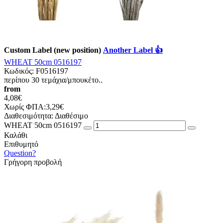
Custom Label (new position)
Another Label 👍
WHEAT 50cm 0516197
Κωδικός:
F0516197
περίπου 30 τεμάχια/μπουκέτο..
from
4,08€
Χωρίς ΦΠΑ:3,29€
Διαθεσιμότητα:
Διαθέσιμο
WHEAT 50cm 0516197
Καλάθι
Επιθυμητό
Question?
Γρήγορη προβολή