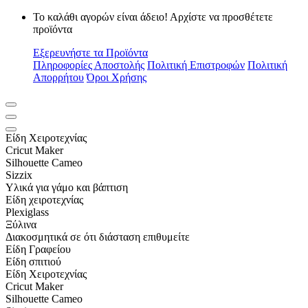
Το καλάθι αγορών είναι άδειο! Αρχίστε να προσθέτετε
προϊόντα
Εξερευνήστε τα Προϊόντα
Πληροφορίες Αποστολής
Πολιτική Επιστροφών
Πολιτική
Απορρήτου
Όροι Χρήσης
Είδη Xειροτεχνίας
Cricut Maker
Silhouette Cameo
Sizzix
Υλικά για γάμο και βάπτιση
Είδη χειροτεχνίας
Plexiglass
Ξύλινα
Διακοσμητικά σε ότι διάσταση επιθυμείτε
Είδη Γραφείου
Είδη σπιτιού
Είδη Xειροτεχνίας
Cricut Maker
Silhouette Cameo