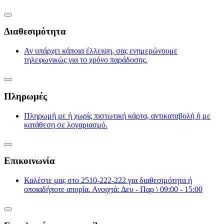
Διαθεσιμότητα
Αν υπάρχει κάποια έλλειψη, σας ενημερώνουμε
τηλεφωνικώς για το χρόνο παράδοσης.
Πληρωμές
Πληρωμή με ή χωρίς πιστωτική κάρτα, αντικαταβολή ή με
κατάθεση σε λογαριασμό.
Επικοινωνία
Καλέστε μας στο 2510-222-222 για διαθεσιμότητα ή
οποιαδήποτε απορία. Ανοιχτά: Δευ - Παρ \ 09:00 - 15:00