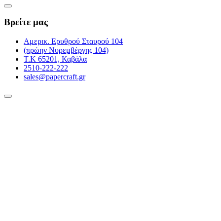
Βρείτε μας
Αμερικ. Ερυθρού Σταυρού 104
(πρώην Νυρεμβέργης 104)
Τ.Κ 65201, Καβάλα
2510-222-222
sales@papercraft.gr