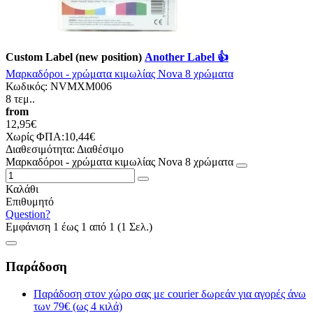
Custom Label (new position)
Another Label 👍
Mαρκαδόροι - χρώματα κιμωλίας Nova 8 χρώματα
Κωδικός:
NVMXM006
8 τεμ..
from
12,95€
Χωρίς ΦΠΑ:10,44€
Διαθεσιμότητα:
Διαθέσιμο
Mαρκαδόροι - χρώματα κιμωλίας Nova 8 χρώματα
Καλάθι
Επιθυμητό
Question?
Εμφάνιση 1 έως 1 από 1 (1 Σελ.)
Παράδοση
Παράδοση στον χώρο σας με courier δωρεάν για αγορές άνω
των 79€ (ως 4 κιλά)