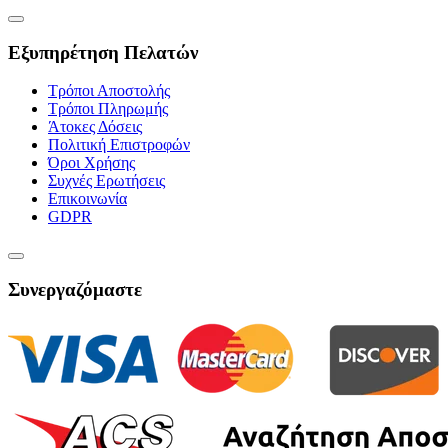
Εξυπηρέτηση Πελατών
Τρόποι Αποστολής
Τρόποι Πληρωμής
Άτοκες Δόσεις
Πολιτική Επιστροφών
Όροι Χρήσης
Συχνές Ερωτήσεις
Επικοινωνία
GDPR
Συνεργαζόμαστε