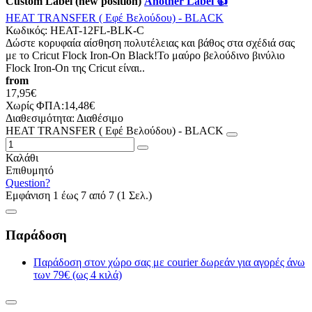
Custom Label (new position)
Another Label 👍
HEAT TRANSFER ( Εφέ Βελούδου) - BLACK
Κωδικός:
HEAT-12FL-BLK-C
Δώστε κορυφαία αίσθηση πολυτέλειας και βάθος στα σχέδιά σας
με το Cricut Flock Iron-On Black!Το μαύρο βελούδινο βινύλιο
Flock Iron-On της Cricut είναι..
from
17,95€
Χωρίς ΦΠΑ:14,48€
Διαθεσιμότητα:
Διαθέσιμο
HEAT TRANSFER ( Εφέ Βελούδου) - BLACK
Καλάθι
Επιθυμητό
Question?
Εμφάνιση 1 έως 7 από 7 (1 Σελ.)
Παράδοση
Παράδοση στον χώρο σας με courier δωρεάν για αγορές άνω
των 79€ (ως 4 κιλά)