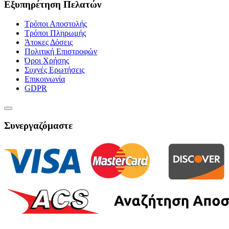
Εξυπηρέτηση Πελατών
Τρόποι Αποστολής
Τρόποι Πληρωμής
Άτοκες Δόσεις
Πολιτική Επιστροφών
Όροι Χρήσης
Συχνές Ερωτήσεις
Επικοινωνία
GDPR
Συνεργαζόμαστε