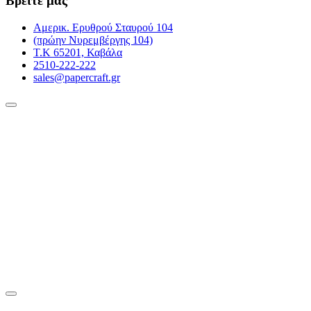
Βρείτε μας
Αμερικ. Ερυθρού Σταυρού 104
(πρώην Νυρεμβέργης 104)
Τ.Κ 65201, Καβάλα
2510-222-222
sales@papercraft.gr