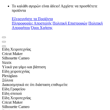
Το καλάθι αγορών είναι άδειο! Αρχίστε να προσθέτετε
προϊόντα
Εξερευνήστε τα Προϊόντα
Πληροφορίες Αποστολής
Πολιτική Επιστροφών
Πολιτική
Απορρήτου
Όροι Χρήσης
Είδη Xειροτεχνίας
Cricut Maker
Silhouette Cameo
Sizzix
Υλικά για γάμο και βάπτιση
Είδη χειροτεχνίας
Plexiglass
Ξύλινα
Διακοσμητικά σε ότι διάσταση επιθυμείτε
Είδη Γραφείου
Είδη σπιτιού
Είδη Xειροτεχνίας
Cricut Maker
Silhouette Cameo