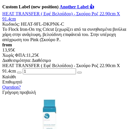
Custom Label (new position)
Another Label 👍
HEAT TRANSFER ( Εφέ Βελούδου) - Σκούρο Ροζ 22.90cm X
91.4cm
Κωδικός:
HEAT-9FL-DKPNK-C
Το Flock Iron-On της Cricut ξεχωρίζει από τα συνηθισμένα βινύλια
χάρη στην ανάγλυφη, βελούδινη επιφάνειά του. Στην υπέροχη
απόχρωση του Pink (Σκούρο Ρ..
from
13,95€
Χωρίς ΦΠΑ:11,25€
Διαθεσιμότητα:
Διαθέσιμο
HEAT TRANSFER ( Εφέ Βελούδου) - Σκούρο Ροζ 22.90cm X
91.4cm
Καλάθι
Επιθυμητό
Question?
Γρήγορη προβολή