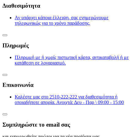
Διαθεσιμότητα
Αν υπάρχει κάποια έλλειψη, σας ενημερώνουμε
τηλεφωνικώς για το χρόνο παράδοσης.
Πληρωμές
Πληρωμή με ή χωρίς πιστωτική κάρτα, αντικαταβολή ή με
κατάθεση σε λογαριασμό.
Επικοινωνία
Καλέστε μας στο 2510-222-222 για διαθεσιμότητα ή
οποιαδήποτε απορία. Ανοιχτά: Δευ - Παρ \ 09:00 - 15:00
Συμπληρώστε το email σας
και ενημερωθείτε πρώτοι για τα νέα προϊόντα μας