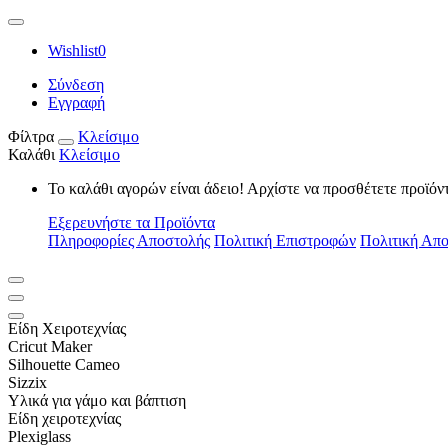
Wishlist
0
Σύνδεση
Εγγραφή
Φίλτρα
Κλείσιμο
Καλάθι
Κλείσιμο
Το καλάθι αγορών είναι άδειο! Αρχίστε να προσθέτετε προϊόν
Εξερευνήστε τα Προϊόντα
Πληροφορίες Αποστολής
Πολιτική Επιστροφών
Πολιτική Απ
Είδη Xειροτεχνίας
Cricut Maker
Silhouette Cameo
Sizzix
Υλικά για γάμο και βάπτιση
Είδη χειροτεχνίας
Plexiglass