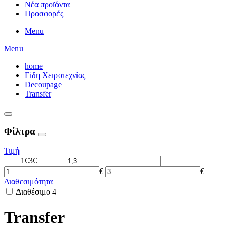
Νέα προϊόντα
Προσφορές
Menu
Menu
home
Είδη Χειροτεχνίας
Decoupage
Transfer
Φίλτρα
Τιμή
1€
3€
€
€
Διαθεσιμότητα
Διαθέσιμο
4
Transfer