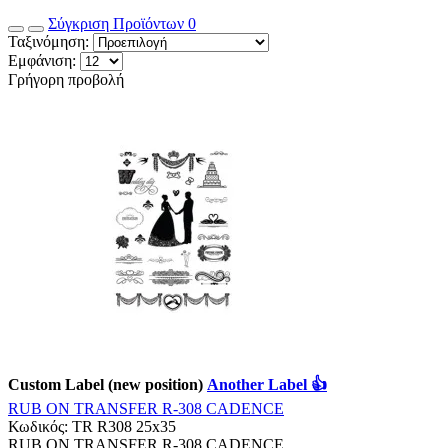
Σύγκριση Προϊόντων
0
Ταξινόμηση:
Εμφάνιση:
Γρήγορη προβολή
Custom Label (new position)
Another Label 👍
RUB ON TRANSFER R-308 CADENCE
Κωδικός:
TR R308 25x35
RUB ON TRANSFER R-308 CADENCE..