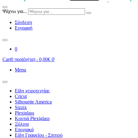
Ψάχνω για...
Σύνδεση
Εγγραφή
0
Cart
0 προϊόν(τα) - 0,00€
0
Menu
Είδη χειροτεχνίας
Cricut
Silhouette America
Sizzix
Plexiglass
Κουτιά Plexiglass
Ξύλινα
Εποχιακά
Είδη Γραφείου - Σπιτιού