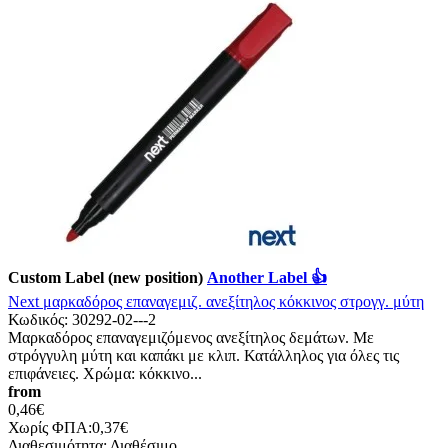
Custom Label (new position)
Another Label 👍
Next μαρκαδόρος επαναγεμιζ. ανεξίτηλος κόκκινος στρογγ. μύτη
Κωδικός:
30292-02---2
Μαρκαδόρος επαναγεμιζόμενος ανεξίτηλος δεμάτων. Με
στρόγγυλη μύτη και καπάκι με κλιπ. Κατάλληλος για όλες τις
επιφάνειες. Χρώμα: κόκκινο...
from
0,46€
Χωρίς ΦΠΑ:0,37€
Διαθεσιμότητα:
Διαθέσιμο