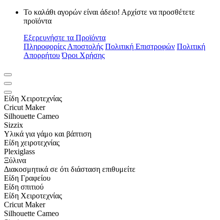
Το καλάθι αγορών είναι άδειο! Αρχίστε να προσθέτετε
προϊόντα
Εξερευνήστε τα Προϊόντα
Πληροφορίες Αποστολής
Πολιτική Επιστροφών
Πολιτική
Απορρήτου
Όροι Χρήσης
Είδη Xειροτεχνίας
Cricut Maker
Silhouette Cameo
Sizzix
Υλικά για γάμο και βάπτιση
Είδη χειροτεχνίας
Plexiglass
Ξύλινα
Διακοσμητικά σε ότι διάσταση επιθυμείτε
Είδη Γραφείου
Είδη σπιτιού
Είδη Xειροτεχνίας
Cricut Maker
Silhouette Cameo