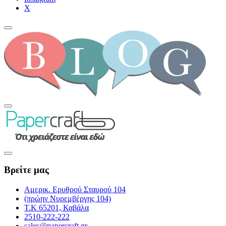
Χ
Βρείτε μας
Αμερικ. Ερυθρού Σταυρού 104
(πρώην Νυρεμβέργης 104)
Τ.Κ 65201, Καβάλα
2510-222-222
sales@papercraft.gr