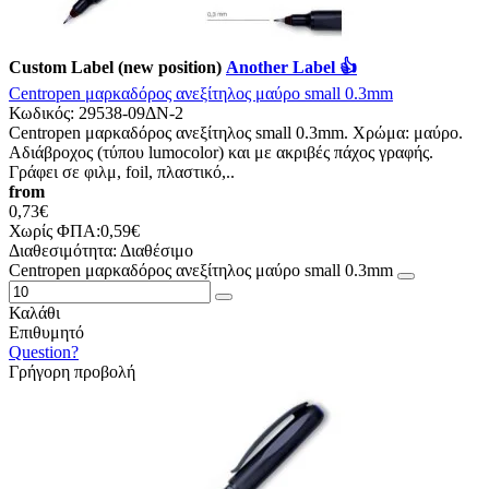
Custom Label (new position)
Another Label 👍
Centropen μαρκαδόρος ανεξίτηλος μαύρο small 0.3mm
Κωδικός:
29538-09ΔΝ-2
Centropen μαρκαδόρος ανεξίτηλος small 0.3mm. Χρώμα: μαύρο.
Αδιάβροχος (τύπου lumocolor) και με ακριβές πάχος γραφής.
Γράφει σε φιλμ, foil, πλαστικό,..
from
0,73€
Χωρίς ΦΠΑ:0,59€
Διαθεσιμότητα:
Διαθέσιμο
Centropen μαρκαδόρος ανεξίτηλος μαύρο small 0.3mm
Καλάθι
Επιθυμητό
Question?
Γρήγορη προβολή