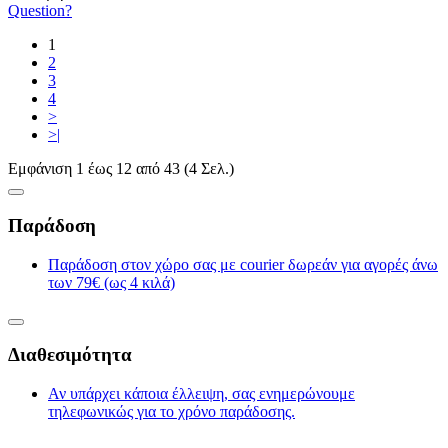
Question?
1
2
3
4
>
>|
Εμφάνιση 1 έως 12 από 43 (4 Σελ.)
Παράδοση
Παράδοση στον χώρο σας με courier δωρεάν για αγορές άνω
των 79€ (ως 4 κιλά)
Διαθεσιμότητα
Αν υπάρχει κάποια έλλειψη, σας ενημερώνουμε
τηλεφωνικώς για το χρόνο παράδοσης.