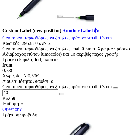
Custom Label (new position)
Another Label 👍
Centropen μαρκαδόρος ανεξίτηλος πράσινο small 0.3mm
Κωδικός:
29538-05ΔΝ-2
Centropen μαρκαδόρος ανεξίτηλος small 0.3mm. Χρώμα: πράσινο.
Αδιάβροχος (τύπου lumocolor) και με ακριβές πάχος γραφής.
Γράφει σε φιλμ, foil, πλαστικ..
from
0,73€
Χωρίς ΦΠΑ:0,59€
Διαθεσιμότητα:
Διαθέσιμο
Centropen μαρκαδόρος ανεξίτηλος πράσινο small 0.3mm
Καλάθι
Επιθυμητό
Question?
Γρήγορη προβολή