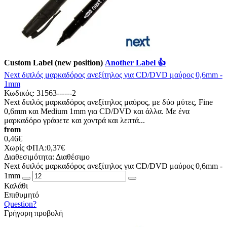
Custom Label (new position)
Another Label 👍
Next διπλός μαρκαδόρος ανεξίτηλος για CD/DVD μαύρος 0,6mm -
1mm
Κωδικός:
31563------2
Next διπλός μαρκαδόρος ανεξίτηλος μαύρος, με δύο μύτες, Fine
0,6mm και Medium 1mm για CD/DVD και άλλα. Με ένα
μαρκαδόρο γράφετε και χοντρά και λεπτά...
from
0,46€
Χωρίς ΦΠΑ:0,37€
Διαθεσιμότητα:
Διαθέσιμο
Next διπλός μαρκαδόρος ανεξίτηλος για CD/DVD μαύρος 0,6mm -
1mm
Καλάθι
Επιθυμητό
Question?
Γρήγορη προβολή