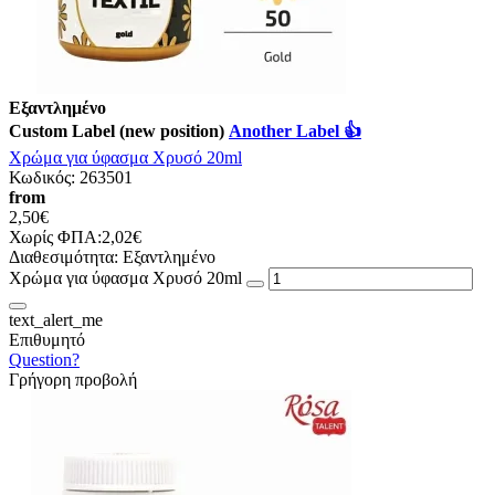
Εξαντλημένο
Custom Label (new position)
Another Label 👍
Χρώμα για ύφασμα Χρυσό 20ml
Κωδικός:
263501
from
2,50€
Χωρίς ΦΠΑ:2,02€
Διαθεσιμότητα:
Εξαντλημένο
Χρώμα για ύφασμα Χρυσό 20ml
text_alert_me
Επιθυμητό
Question?
Γρήγορη προβολή