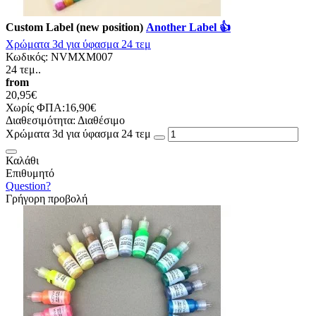
Custom Label (new position)
Another Label 👍
Χρώματα 3d για ύφασμα 24 τεμ
Κωδικός:
NVMXM007
24 τεμ..
from
20,95€
Χωρίς ΦΠΑ:16,90€
Διαθεσιμότητα:
Διαθέσιμο
Χρώματα 3d για ύφασμα 24 τεμ
Καλάθι
Επιθυμητό
Question?
Γρήγορη προβολή