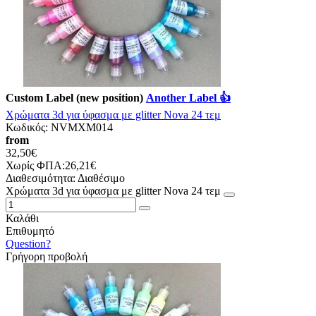
Custom Label (new position)
Another Label 👍
Χρώματα 3d για ύφασμα με glitter Nova 24 τεμ
Κωδικός:
NVMXM014
from
32,50€
Χωρίς ΦΠΑ:26,21€
Διαθεσιμότητα:
Διαθέσιμο
Χρώματα 3d για ύφασμα με glitter Nova 24 τεμ
Καλάθι
Επιθυμητό
Question?
Γρήγορη προβολή