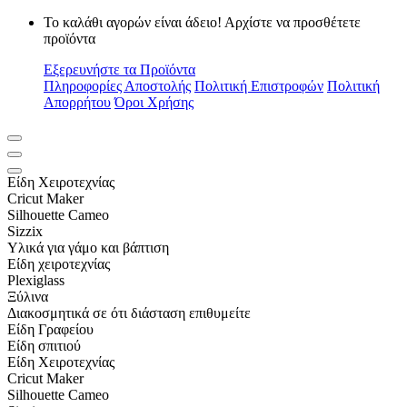
Το καλάθι αγορών είναι άδειο! Αρχίστε να προσθέτετε
προϊόντα
Εξερευνήστε τα Προϊόντα
Πληροφορίες Αποστολής
Πολιτική Επιστροφών
Πολιτική
Απορρήτου
Όροι Χρήσης
Είδη Xειροτεχνίας
Cricut Maker
Silhouette Cameo
Sizzix
Υλικά για γάμο και βάπτιση
Είδη χειροτεχνίας
Plexiglass
Ξύλινα
Διακοσμητικά σε ότι διάσταση επιθυμείτε
Είδη Γραφείου
Είδη σπιτιού
Είδη Xειροτεχνίας
Cricut Maker
Silhouette Cameo