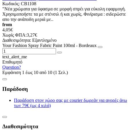
Κωδικός:
CB1108
"Nέα χρώματα για ύφασμα σε μορφή σπρέι για εύκολη εφαρμογή.
Χρησιμοποήστε τα με στένσιλ ή και χωρίς. Φινίρισμα : σιδερώστε
απο την ανάποδη μεριά με..
from
4,05€
Χωρίς ΦΠΑ:3,27€
Διαθεσιμότητα:
Εξαντλημένο
Your Fashion Spray Fabric Paint 100ml - Bordeaux
text_alert_me
Επιθυμητό
Question?
Εμφάνιση 1 έως 10 από 10 (1 Σελ.)
Παράδοση
Παράδοση στον χώρο σας με courier δωρεάν για αγορές άνω
των 79€ (ως 4 κιλά)
Διαθεσιμότητα