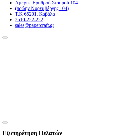
Αμερικ. Ερυθρού Σταυρού 104
(πρώην Νυρεμβέργης 104)
Τ.Κ 65201, Καβάλα
2510-222-222
sales@papercraft.gr
Εξυπηρέτηση Πελατών