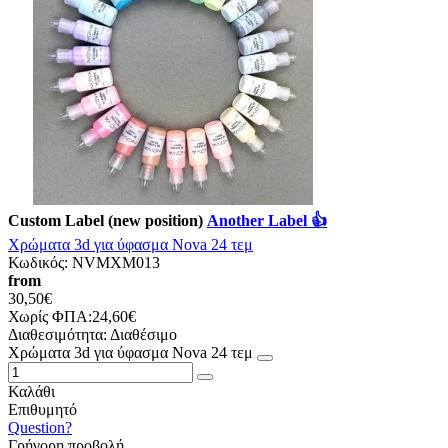
Custom Label (new position)
Another Label 👍
Χρώματα 3d για ύφασμα Nova 24 τεμ
Κωδικός:
NVMXM013
from
30,50€
Χωρίς ΦΠΑ:24,60€
Διαθεσιμότητα:
Διαθέσιμο
Χρώματα 3d για ύφασμα Nova 24 τεμ
Καλάθι
Επιθυμητό
Question?
Γρήγορη προβολή