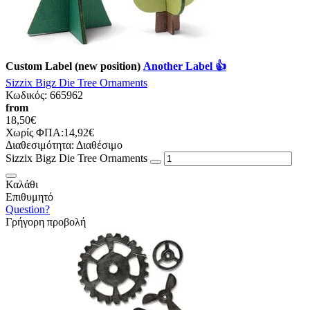
Custom Label (new position)
Another Label 👍
Sizzix Bigz Die Tree Ornaments
Κωδικός:
665962
from
18,50€
Χωρίς ΦΠΑ:14,92€
Διαθεσιμότητα:
Διαθέσιμο
Sizzix Bigz Die Tree Ornaments
Καλάθι
Επιθυμητό
Question?
Γρήγορη προβολή