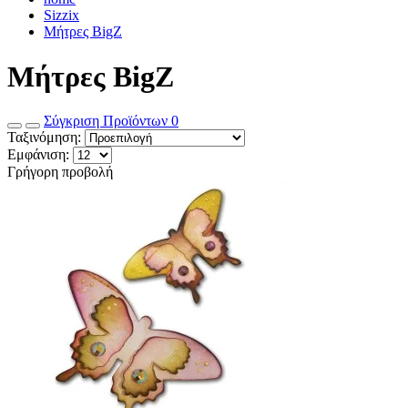
Sizzix
Μήτρες BigZ
Μήτρες BigZ
Σύγκριση Προϊόντων
0
Ταξινόμηση:
Εμφάνιση:
Γρήγορη προβολή