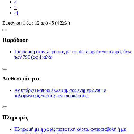
4
>
>|
Εμφάνιση 1 έως 12 από 45 (4 Σελ.)
Παράδοση
Παράδοση στον χώρο σας με courier δωρεάν για αγορές άνω
των 79€ (ως 4 κιλά)
Διαθεσιμότητα
Αν υπάρχει κάποια έλλειψη, σας ενημερώνουμε
τηλεφωνικώς για το χρόνο παράδοσης.
Πληρωμές
Πληρωμή με ή χωρίς πιστωτική κάρτα, αντικαταβολή ή με