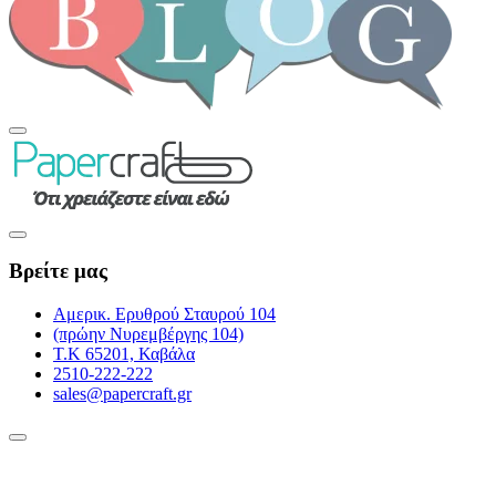
Βρείτε μας
Αμερικ. Ερυθρού Σταυρού 104
(πρώην Νυρεμβέργης 104)
Τ.Κ 65201, Καβάλα
2510-222-222
sales@papercraft.gr