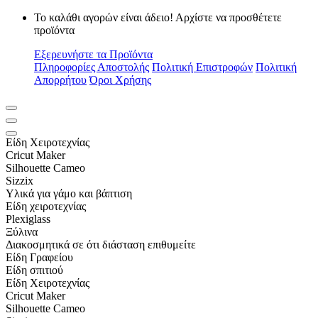
Το καλάθι αγορών είναι άδειο! Αρχίστε να προσθέτετε
προϊόντα
Εξερευνήστε τα Προϊόντα
Πληροφορίες Αποστολής
Πολιτική Επιστροφών
Πολιτική
Απορρήτου
Όροι Χρήσης
Είδη Xειροτεχνίας
Cricut Maker
Silhouette Cameo
Sizzix
Υλικά για γάμο και βάπτιση
Είδη χειροτεχνίας
Plexiglass
Ξύλινα
Διακοσμητικά σε ότι διάσταση επιθυμείτε
Είδη Γραφείου
Είδη σπιτιού
Είδη Xειροτεχνίας
Cricut Maker
Silhouette Cameo