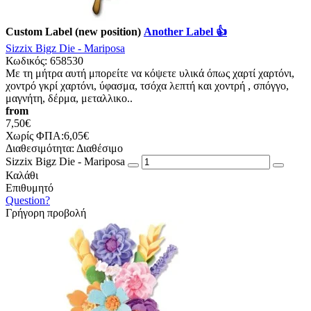
Custom Label (new position)
Another Label 👍
Sizzix Bigz Die - Mariposa
Κωδικός:
658530
Με τη μήτρα αυτή μπορείτε να κόψετε υλικά όπως χαρτί χαρτόνι,
χοντρό γκρί χαρτόνι, ύφασμα, τσόχα λεπτή και χοντρή , σπόγγο,
μαγνήτη, δέρμα, μεταλλικο..
from
7,50€
Χωρίς ΦΠΑ:6,05€
Διαθεσιμότητα:
Διαθέσιμο
Sizzix Bigz Die - Mariposa
Καλάθι
Επιθυμητό
Question?
Γρήγορη προβολή