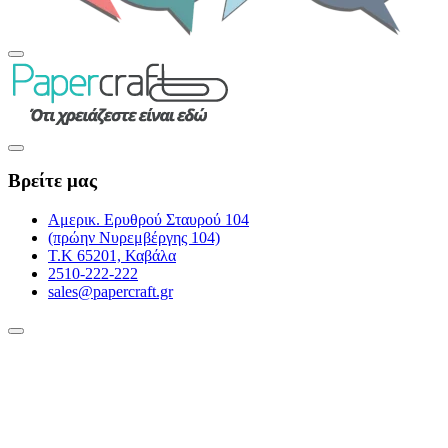
Βρείτε μας
Αμερικ. Ερυθρού Σταυρού 104
(πρώην Νυρεμβέργης 104)
Τ.Κ 65201, Καβάλα
2510-222-222
sales@papercraft.gr