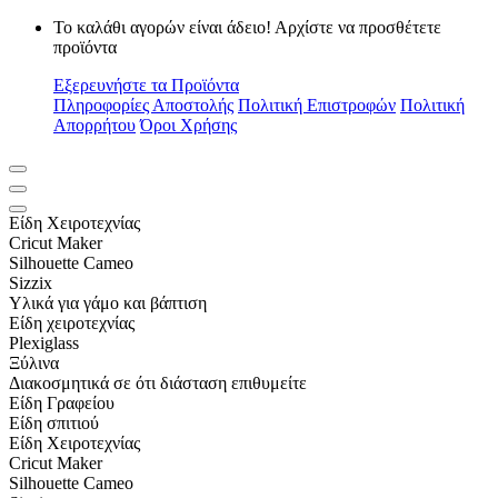
Το καλάθι αγορών είναι άδειο! Αρχίστε να προσθέτετε
προϊόντα
Εξερευνήστε τα Προϊόντα
Πληροφορίες Αποστολής
Πολιτική Επιστροφών
Πολιτική
Απορρήτου
Όροι Χρήσης
Είδη Xειροτεχνίας
Cricut Maker
Silhouette Cameo
Sizzix
Υλικά για γάμο και βάπτιση
Είδη χειροτεχνίας
Plexiglass
Ξύλινα
Διακοσμητικά σε ότι διάσταση επιθυμείτε
Είδη Γραφείου
Είδη σπιτιού
Είδη Xειροτεχνίας
Cricut Maker
Silhouette Cameo