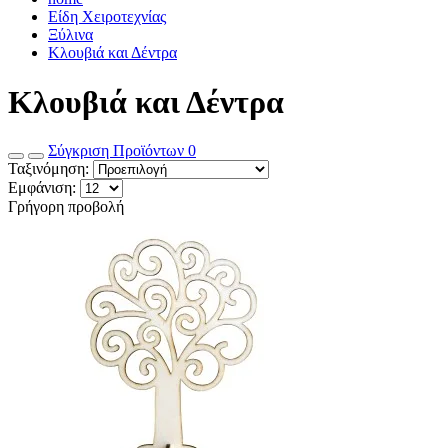
Είδη Χειροτεχνίας
Ξύλινα
Κλουβιά και Δέντρα
Κλουβιά και Δέντρα
Σύγκριση Προϊόντων
0
Ταξινόμηση:
Εμφάνιση:
Γρήγορη προβολή