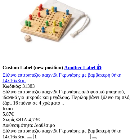
Custom Label (new position)
Another Label 👍
Ξύλινο επιτραπέζιο παιχνίδι Γκρινιάρης με βαμβακερή θήκη
14x16x3εκ.
Κωδικός:
31383
Ξύλινο επιτραπέζιο παιχνίδι Γκρινιάρης από φυσικό μπαμπού,
ιδανικό για μικρούς και μεγάλους. Περιλαμβάνει ξύλινο ταμπλό,
ζάρι, 16 πιόνια σε 4 χρώματα ..
from
5,87€
Χωρίς ΦΠΑ:4,73€
Διαθεσιμότητα:
Διαθέσιμο
Ξύλινο επιτραπέζιο παιχνίδι Γκρινιάρης με βαμβακερή θήκη
14x16x3εκ.