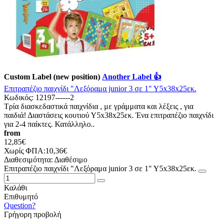
Custom Label (new position)
Another Label 👍
Επιτραπέζιο παιχνίδι "Λεξόραμα junior 3 σε 1" Υ5x38x25εκ.
Κωδικός:
12197------2
Τρία διασκεδαστικά παιχνίδια , με γράμματα και λέξεις , για
παιδιά! Διαστάσεις κουτιού Υ5x38x25εκ. Ένα επιτραπέζιο παιχνίδι
για 2-4 παίκτες. Κατάλληλο..
from
12,85€
Χωρίς ΦΠΑ:10,36€
Διαθεσιμότητα:
Διαθέσιμο
Επιτραπέζιο παιχνίδι "Λεξόραμα junior 3 σε 1" Υ5x38x25εκ.
Καλάθι
Επιθυμητό
Question?
Γρήγορη προβολή