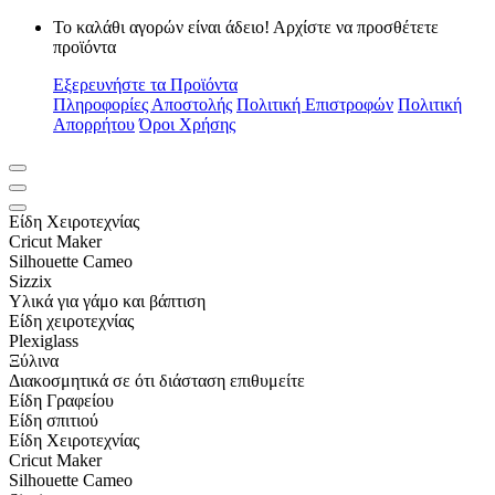
Το καλάθι αγορών είναι άδειο! Αρχίστε να προσθέτετε
προϊόντα
Εξερευνήστε τα Προϊόντα
Πληροφορίες Αποστολής
Πολιτική Επιστροφών
Πολιτική
Απορρήτου
Όροι Χρήσης
Είδη Xειροτεχνίας
Cricut Maker
Silhouette Cameo
Sizzix
Υλικά για γάμο και βάπτιση
Είδη χειροτεχνίας
Plexiglass
Ξύλινα
Διακοσμητικά σε ότι διάσταση επιθυμείτε
Είδη Γραφείου
Είδη σπιτιού
Είδη Xειροτεχνίας
Cricut Maker
Silhouette Cameo