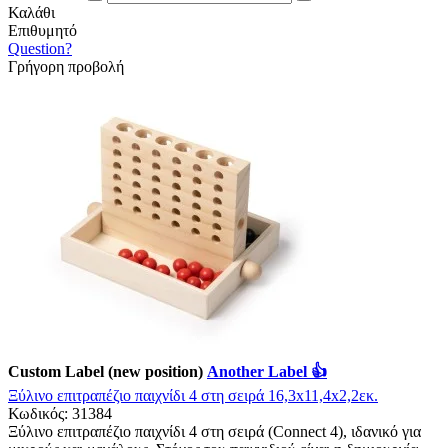
Καλάθι
Επιθυμητό
Question?
Γρήγορη προβολή
Custom Label (new position)
Another Label 👍
Ξύλινο επιτραπέζιο παιχνίδι 4 στη σειρά 16,3x11,4x2,2εκ.
Κωδικός:
31384
Ξύλινο επιτραπέζιο παιχνίδι 4 στη σειρά (Connect 4), ιδανικό για