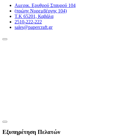
Αμερικ. Ερυθρού Σταυρού 104
(πρώην Νυρεμβέργης 104)
Τ.Κ 65201, Καβάλα
2510-222-222
sales@papercraft.gr
Εξυπηρέτηση Πελατών