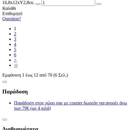
16,8x12xΥ2,8εκ.
Καλάθι
Επιθυμητό
Question?
1
2
3
4
5
6
>
>|
Εμφάνιση 1 έως 12 από 70 (6 Σελ.)
Παράδοση
Παράδοση στον χώρο σας με courier δωρεάν για αγορές άνω
των 79€ (ως 4 κιλά)
Διαθεσιμότητα