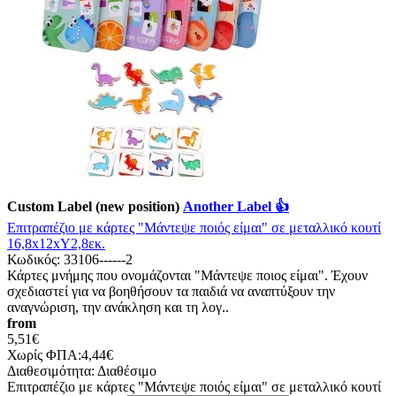
Custom Label (new position)
Another Label 👍
Επιτραπέζιο με κάρτες "Μάντεψε ποιός είμαι" σε μεταλλικό κουτί
16,8x12xΥ2,8εκ.
Κωδικός:
33106------2
Κάρτες μνήμης που ονομάζονται "Μάντεψε ποιος είμαι". Έχουν
σχεδιαστεί για να βοηθήσουν τα παιδιά να αναπτύξουν την
αναγνώριση, την ανάκληση και τη λογ..
from
5,51€
Χωρίς ΦΠΑ:4,44€
Διαθεσιμότητα:
Διαθέσιμο
Επιτραπέζιο με κάρτες "Μάντεψε ποιός είμαι" σε μεταλλικό κουτί