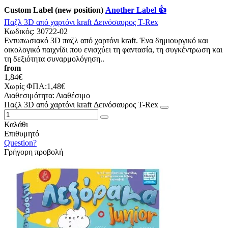
Custom Label (new position)
Another Label 👍
Παζλ 3D από χαρτόνι kraft Δεινόσαυρος T-Rex
Κωδικός:
30722-02
Εντυπωσιακό 3D παζλ από χαρτόνι kraft. Ένα δημιουργικό και
οικολογικό παιχνίδι που ενισχύει τη φαντασία, τη συγκέντρωση και
τη δεξιότητα συναρμολόγηση..
from
1,84€
Χωρίς ΦΠΑ:1,48€
Διαθεσιμότητα:
Διαθέσιμο
Παζλ 3D από χαρτόνι kraft Δεινόσαυρος T-Rex
Καλάθι
Επιθυμητό
Question?
Γρήγορη προβολή