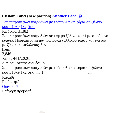
Custom Label (new position)
Another Label 👍
Σετ επιτραπέζιων παιχνιδιών με τράπουλα και ζάρια σε ξύλινο
κουτί 10x9,1x2,5εκ.
Κωδικός:
31382
Σετ επιτραπέζιων παιχνιδιών σε κομψό ξύλινο κουτί με συρόμενο
καπάκι. Περιλαμβάνει μία τράπουλα γαλλικού τύπου και ένα σετ
με ζάρια, αποτελώντας ιδανι..
from
2,84€
Χωρίς ΦΠΑ:2,29€
Διαθεσιμότητα:
Διαθέσιμο
Σετ επιτραπέζιων παιχνιδιών με τράπουλα και ζάρια σε ξύλινο
κουτί 10x9,1x2,5εκ.
Καλάθι
Επιθυμητό
Question?
Γρήγορη προβολή