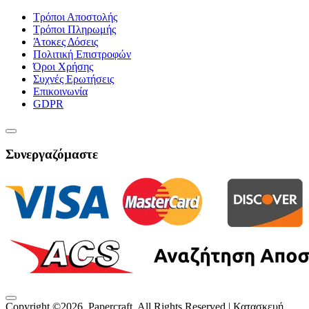
Τρόποι Αποστολής
Τρόποι Πληρωμής
Άτοκες Δόσεις
Πολιτική Επιστροφών
Όροι Χρήσης
Συχνές Ερωτήσεις
Επικοινωνία
GDPR
Συνεργαζόμαστε
Copyright ©
2026
, Papercraft, All Rights Reserved | Κατασκευή