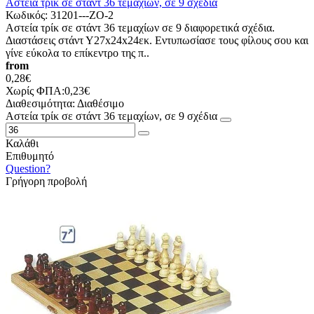
Αστεία τρίκ σε στάντ 36 τεμαχίων, σε 9 σχέδια
Κωδικός:
31201---ΖΟ-2
Αστεία τρίκ σε στάντ 36 τεμαχίων σε 9 διαφορετικά σχέδια.
Διαστάσεις στάντ Υ27x24x24εκ. Εντυπωσίασε τους φίλους σου και
γίνε εύκολα το επίκεντρο της π..
from
0,28€
Χωρίς ΦΠΑ:0,23€
Διαθεσιμότητα:
Διαθέσιμο
Αστεία τρίκ σε στάντ 36 τεμαχίων, σε 9 σχέδια
Καλάθι
Επιθυμητό
Question?
Γρήγορη προβολή