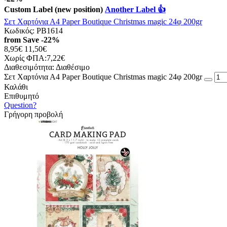
Custom Label (new position)
Another Label 👍
Σετ Χαρτόνια Α4 Paper Boutique Christmas magic 24φ 200gr
Κωδικός:
PB1614
from
Save
-22%
8,95€
11,50€
Χωρίς ΦΠΑ:7,22€
Διαθεσιμότητα:
Διαθέσιμο
Σετ Χαρτόνια Α4 Paper Boutique Christmas magic 24φ 200gr
Καλάθι
Επιθυμητό
Question?
Γρήγορη προβολή