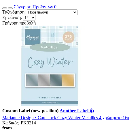
Σύγκριση Προϊόντων
0
Ταξινόμηση:
Εμφάνιση:
Γρήγορη προβολή
Custom Label (new position)
Another Label 👍
Marianne Design • Cardstock Cozy Winter Metallics 4 χρώμματα 16
Κωδικός:
PK9214
from