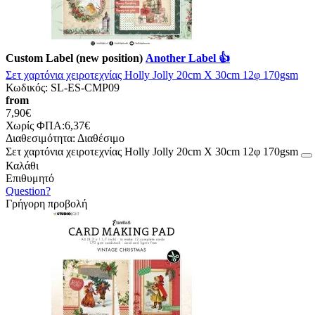
Custom Label (new position)
Another Label 👍
Σετ χαρτόνια χειροτεχνίας Holly Jolly 20cm X 30cm 12φ 170gsm
Κωδικός:
SL-ES-CMP09
from
7,90€
Χωρίς ΦΠΑ:6,37€
Διαθεσιμότητα:
Διαθέσιμο
Σετ χαρτόνια χειροτεχνίας Holly Jolly 20cm X 30cm 12φ 170gsm
Καλάθι
Επιθυμητό
Question?
Γρήγορη προβολή