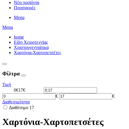
Νέα προϊόντα
Προσφορές
Menu
Menu
home
Είδη Χειροτεχνίας
Χριστουγεννιάτικα
Χαρτόνια-Χαρτοπετσέτες
Φίλτρα
Τιμή
0€
17€
€
€
Διαθεσιμότητα
Διαθέσιμο
17
Χαρτόνια-Χαρτοπετσέτες