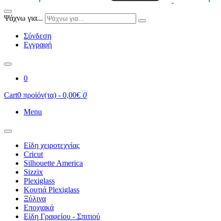
Ψάχνω για...
Σύνδεση
Εγγραφή
0
Cart
0 προϊόν(τα) - 0,00€
0
Menu
Είδη χειροτεχνίας
Cricut
Silhouette America
Sizzix
Plexiglass
Κουτιά Plexiglass
Ξύλινα
Εποχιακά
Είδη Γραφείου - Σπιτιού