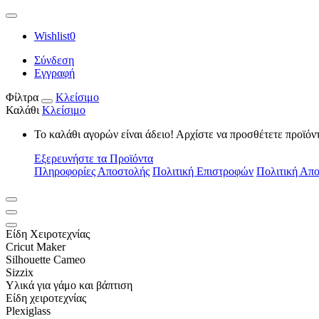
Wishlist
0
Σύνδεση
Εγγραφή
Φίλτρα
Κλείσιμο
Καλάθι
Κλείσιμο
Το καλάθι αγορών είναι άδειο! Αρχίστε να προσθέτετε προϊόν
Εξερευνήστε τα Προϊόντα
Πληροφορίες Αποστολής
Πολιτική Επιστροφών
Πολιτική Απ
Είδη Xειροτεχνίας
Cricut Maker
Silhouette Cameo
Sizzix
Υλικά για γάμο και βάπτιση
Είδη χειροτεχνίας
Plexiglass