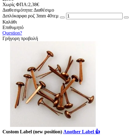
Χωρίς ΦΠΑ:2,38€
Διαθεσιμότητα:
Διαθέσιμο
Διπλόκαρφα ροζ 3mm 40τεμ
Καλάθι
Επιθυμητό
Question?
Γρήγορη προβολή
Custom Label (new position)
Another Label 👍