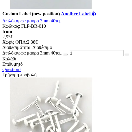
Custom Label (new position)
Another Label 👍
Διπλόκαρφα μαύρα 3mm 40τεμ
Κωδικός:
FLP-BR-010
from
2,95€
Χωρίς ΦΠΑ:2,38€
Διαθεσιμότητα:
Διαθέσιμο
Διπλόκαρφα μαύρα 3mm 40τεμ
Καλάθι
Επιθυμητό
Question?
Γρήγορη προβολή