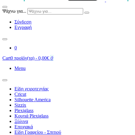
Ψάχνω για...
Σύνδεση
Εγγραφή
0
Cart
0 προϊόν(τα) - 0,00€
0
Menu
Είδη χειροτεχνίας
Cricut
Silhouette America
Sizzix
Plexiglass
Κουτιά Plexiglass
Ξύλινα
Εποχιακά
Είδη Γραφείου - Σπιτιού