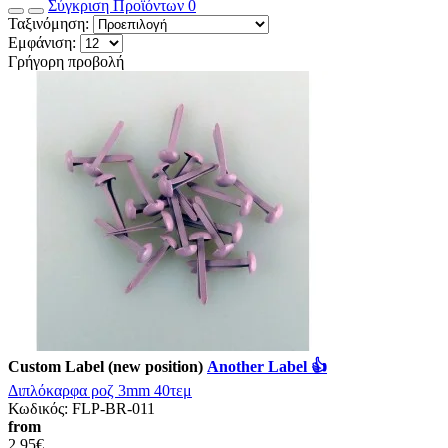
Σύγκριση Προϊόντων
0
Ταξινόμηση:
Εμφάνιση:
Γρήγορη προβολή
Custom Label (new position)
Another Label 👍
Διπλόκαρφα ροζ 3mm 40τεμ
Κωδικός:
FLP-BR-011
from
2,95€