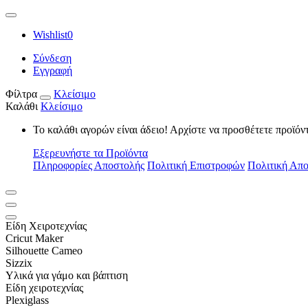
Wishlist
0
Σύνδεση
Εγγραφή
Φίλτρα
Κλείσιμο
Καλάθι
Κλείσιμο
Το καλάθι αγορών είναι άδειο! Αρχίστε να προσθέτετε προϊόν
Εξερευνήστε τα Προϊόντα
Πληροφορίες Αποστολής
Πολιτική Επιστροφών
Πολιτική Απ
Είδη Xειροτεχνίας
Cricut Maker
Silhouette Cameo
Sizzix
Υλικά για γάμο και βάπτιση
Είδη χειροτεχνίας
Plexiglass