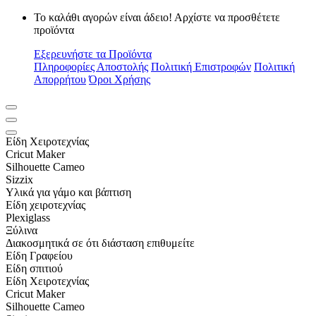
Το καλάθι αγορών είναι άδειο! Αρχίστε να προσθέτετε
προϊόντα
Εξερευνήστε τα Προϊόντα
Πληροφορίες Αποστολής
Πολιτική Επιστροφών
Πολιτική
Απορρήτου
Όροι Χρήσης
Είδη Xειροτεχνίας
Cricut Maker
Silhouette Cameo
Sizzix
Υλικά για γάμο και βάπτιση
Είδη χειροτεχνίας
Plexiglass
Ξύλινα
Διακοσμητικά σε ότι διάσταση επιθυμείτε
Είδη Γραφείου
Είδη σπιτιού
Είδη Xειροτεχνίας
Cricut Maker
Silhouette Cameo