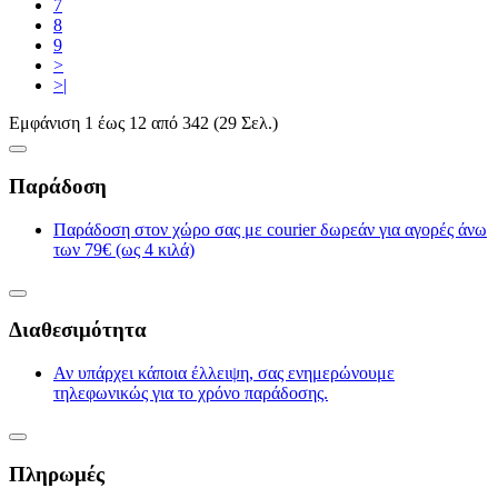
7
8
9
>
>|
Εμφάνιση 1 έως 12 από 342 (29 Σελ.)
Παράδοση
Παράδοση στον χώρο σας με courier δωρεάν για αγορές άνω
των 79€ (ως 4 κιλά)
Διαθεσιμότητα
Αν υπάρχει κάποια έλλειψη, σας ενημερώνουμε
τηλεφωνικώς για το χρόνο παράδοσης.
Πληρωμές