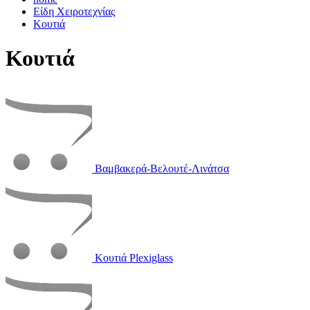
Είδη Χειροτεχνίας
Κουτιά
Κουτιά
Βαμβακερά-Βελουτέ-Λινάτσα
Κουτιά Plexiglass