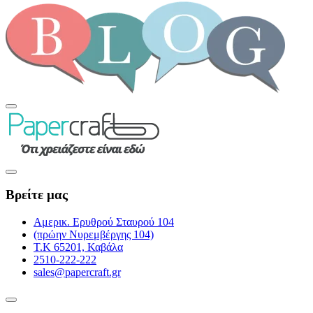
Βρείτε μας
Αμερικ. Ερυθρού Σταυρού 104
(πρώην Νυρεμβέργης 104)
Τ.Κ 65201, Καβάλα
2510-222-222
sales@papercraft.gr